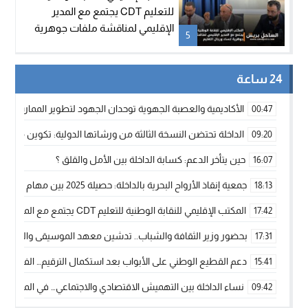
للتعليم CDT يجتمع مع المدير
الإقليمي لمناقشة ملفات جوهرية
5
لنساء ورجال التعليم
24 ساعة
الأكاديمية والعصبة الجهوية توحدان الجهود لتطوير الممارسة الك
00:47
الداخلة تحتضن النسخة الثالثة من ورشاتها الدولية: تكوين متخصص 
09:20
حين يتأخر الدعم: كسابة الداخلة بين الأمل والقلق ؟
16:07
جمعية إنقاذ الأرواح البحرية بالداخلة: حصيلة 2025 بين مهام الإنقاذ ومشروع “دار البحار”
18:13
المكتب الإقليمي للنقابة الوطنية للتعليم CDT يجتمع مع المدير الإقليمي لمناقشة ملفات جوهرية لنساء ورجال التعليم
17:42
بحضور وزير الثقافة والشباب.. تدشين معهد الموسيقى والفنون الكوريغرافي
17:31
دعم القطيع الوطني على الأبواب بعد استكمال الترقيم… الفلاحة 
15:41
نساء الداخلة بين التهميش الاقتصادي والاجتماعي… في المؤسسات ا
09:42