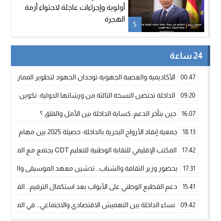
أولوية وإجراءات عاجلة لاحتواء أزمة
الهجرة
5
24 ساعة
الأكاديمية والعصبة الجهوية توحدان الجهود لتطوير الممارسة الك
00:47
الداخلة تحتضن النسخة الثالثة من ورشاتها الدولية: تكوين متخصص 
09:20
حين يتأخر الدعم: كسابة الداخلة بين الأمل والقلق ؟
16:07
جمعية إنقاذ الأرواح البحرية بالداخلة: حصيلة 2025 بين مهام الإنقاذ ومشروع “دار البحار”
18:13
المكتب الإقليمي للنقابة الوطنية للتعليم CDT يجتمع مع المدير الإقليمي لمناقشة ملفات جوهرية لنساء ورجال التعليم
17:42
بحضور وزير الثقافة والشباب.. تدشين معهد الموسيقى والفنون الكوريغرافي
17:31
دعم القطيع الوطني على الأبواب بعد استكمال الترقيم… الفلاحة 
15:41
نساء الداخلة بين التهميش الاقتصادي والاجتماعي… في المؤسسات ا
09:42