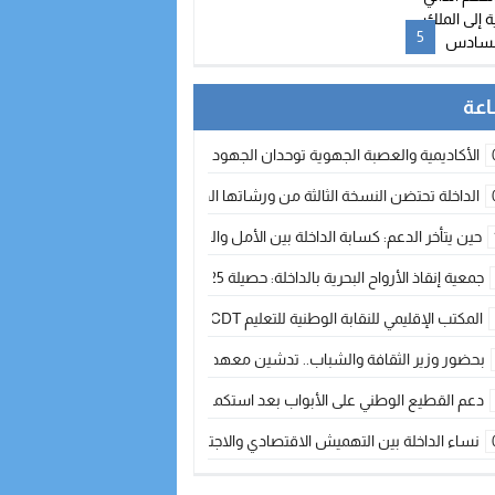
إلى الملك محمد السادس
5
الأكاديمية والعصبة الجهوية توحدان الجهود لتطوير الممارسة الكروية بجهة الد
الداخلة تحتضن النسخة الثالثة من ورشاتها الدولية: تكوين متخصص في التراث الأر
حين يتأخر الدعم: كسابة الداخلة بين الأمل والقلق ؟
جمعية إنقاذ الأرواح البحرية بالداخلة: حصيلة 2025 بين مهام الإنقاذ ومشروع “دار البحار”
المكتب الإقليمي للنقابة الوطنية للتعليم CDT يجتمع مع المدير الإقليمي لمناقشة ملفات جوهرية لنساء ورجال التعليم
بحضور وزير الثقافة والشباب.. تدشين معهد الموسيقى والفنون الكوريغرافية بالداخلة بغلا
دعم القطيع الوطني على الأبواب بعد استكمال الترقيم… الفلاحة المغربية نحو 
نساء الداخلة بين التهميش الاقتصادي والاجتماعي… في المؤسسات الإنتاجية البح
طائرات “لارام” تغيّر مسارها نحو الداخلة بسبب الغبار الكثيف