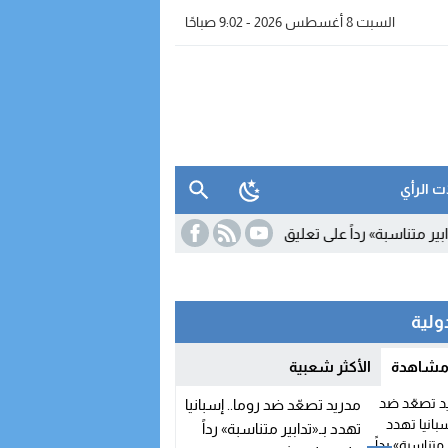
السبت 8 أغسطس 2026 - 9:02 صباحًا
ت الرأي
تناسبة» رداً على تعليق شنغن
15:29
بعد مغادرته «الأحرار» والتحاقه بالا
دولية
 مشاهدة
الأكثر شعبية
مدريد تصعّد ضد روما.. إسبانيا
تهدد بـ«تدابير متناسبة» رداً