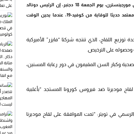
قال المتحدث باسم البيت الأبيض برايان مورجينسترن، يوم الجمعة 18 دجنبر، إن الرئيس دونالد
ترامب لا يزال على استعداد لأخذ لقاح معتمد حديثا للوقاية من كوفيد-19، عندما يحين الوقت
ت المتحدة توزيع اللقاح، الذي تنتجه شركتا “فايزر” الأميركية
ه وحصوله على الترخيص.
لصحية وكبار السن المقيمون في دور رعاية المسنين،
قاح موديرنا ضد فيروس كورونا المستجد “بأغلبية
لرسمي في تويتر: “تمت الموافقة على لقاح موديرنا