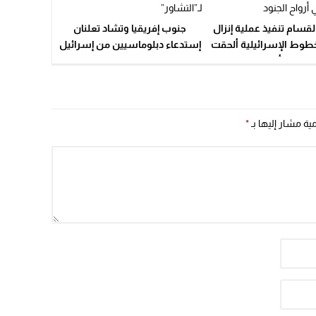
15:51
لقسام تنفيذ عملية إنزال
جنوب إفريقيا وتشاد تعلنان
22:08
طوط الإسرائيلية ألحقت
إستدعاء دبلوماسيين من إسرائيل
ئر في أرواح الجنود
لـ”التشاور”
20:25
14:43
20:20
مية مشار إليها بـ
*
09:19