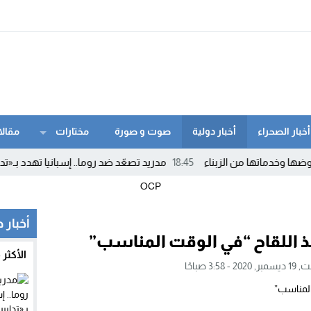
أخبار الصحراء
أخبار دولية
صوت و صورة
مختارات
مقالا
دماتها من الزبناء
18:45
مدريد تصعّد ضد روما.. إسبانيا تهدد بـ«تدابير م
أخبار 
ذ اللقاح “في الوقت المناسب”
الأكثر
20 - 3:58 صباحًا