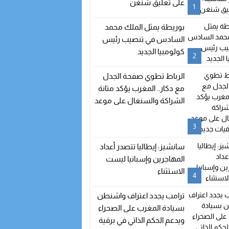
على تعليق شنغن
1
بوريطة يمثل الملك محمد
السادس في تنصيب رئيس
كولومبيا الجديد
2
الرباط تطوي صفحة الجدل
مع دكار.. المغرب يؤكد متانة
الشراكة والسنغال على موعد
مع اتفاقيات جديدة
3
سانشيز: إيطاليا تتصدر أعداد
المهاجرين وإسبانيا ليست
الاستثناء
4
ترامب يجدد اعتراف واشنطن
بسيادة المغرب على الصحراء
ويدعم الحكم الذاتي في برقية