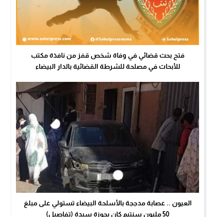
فتح بحث قضائي في وفاة شخص قفز من نافذة مكتب
للأبحاث في مصلحة للشرطة القضائية بالدار البيضاء
العيون .. عصابة مدججة بالأسلحة البيضاء تستولي على مبلغ
50 مليون سنتيم كان بحوزة سيدة (تفاصيل)