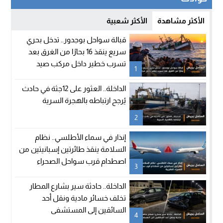
الأكثر مشاهدة
الأكثر شعبية
قبالة سواحل بوجدور.. تدخل بحري
سريع ينقذ 16 بحارًا من الغرق بعد
تسرب خطير داخل مركب صيد
1
الداخلة.. العثور على 12جثة في حادث
يُرجح ارتباطه بالهجرة السرية
2
إنذار في سماء الأطلسي.. نظام
السلامة ينقذ طائرتين إسبانيتين من
اصطدام قرب سواحل الصحراء
3
المغربية
الداخلة.. حادثة سير بشارع المطار
تخلف خسائر مادية ونقل أحد
السائقين إلى المستشفى
4