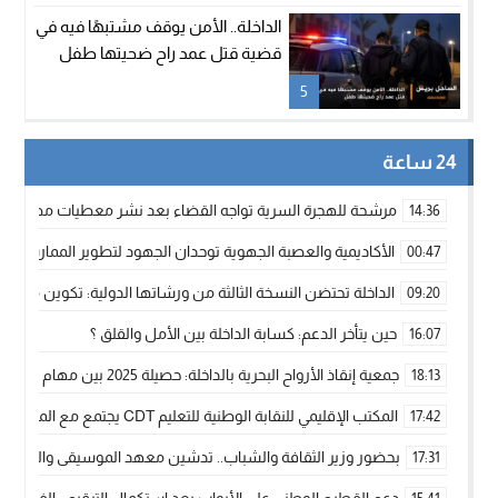
الداخلة.. الأمن يوقف مشتبهًا فيه في
قضية قتل عمد راح ضحيتها طفل
5
24 ساعة
مرشحة للهجرة السرية تواجه القضاء بعد نشر معطيات مضللة
14:36
الأكاديمية والعصبة الجهوية توحدان الجهود لتطوير الممارسة الك
00:47
الداخلة تحتضن النسخة الثالثة من ورشاتها الدولية: تكوين متخصص 
09:20
حين يتأخر الدعم: كسابة الداخلة بين الأمل والقلق ؟
16:07
جمعية إنقاذ الأرواح البحرية بالداخلة: حصيلة 2025 بين مهام الإنقاذ ومشروع “دار البحار”
18:13
المكتب الإقليمي للنقابة الوطنية للتعليم CDT يجتمع مع المدير الإقليمي لمناقشة ملفات جوهرية لنساء ورجال التعليم
17:42
بحضور وزير الثقافة والشباب.. تدشين معهد الموسيقى والفنون الكوريغرافي
17:31
دعم القطيع الوطني على الأبواب بعد استكمال الترقيم… الفلاحة 