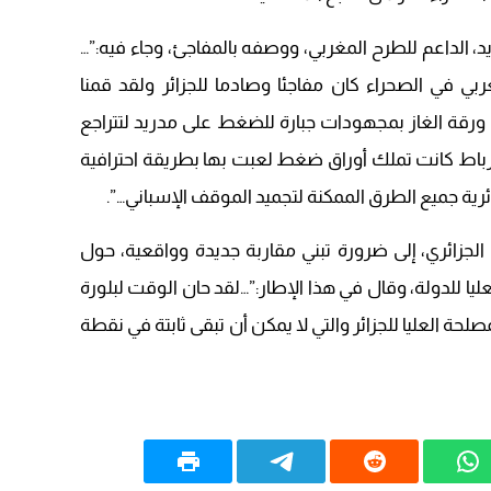
22:08
د، الداعم للطرح المغربي، ووصفه بالمفاجئ، وجاء فيه:”…
20:25
بي في الصحراء كان مفاجئا وصادما للجزائر ولقد قمنا
14:43
ورقة الغاز بمجهودات جبارة للضغط على مدريد لتتراجع
لرباط كانت تملك أوراق ضغط لعبت بها بطريقة احترافية
20:20
رية جميع الطرق الممكنة لتجميد الموقف الإسباني…”.
 الجزائري، إلى ضرورة تبني مقاربة جديدة وواقعية، حول
ليا للدولة، وقال في هذا الإطار:”…لقد حان الوقت لبلورة
حة العليا للجزائر والتي لا يمكن أن تبقى ثابتة في نقطة