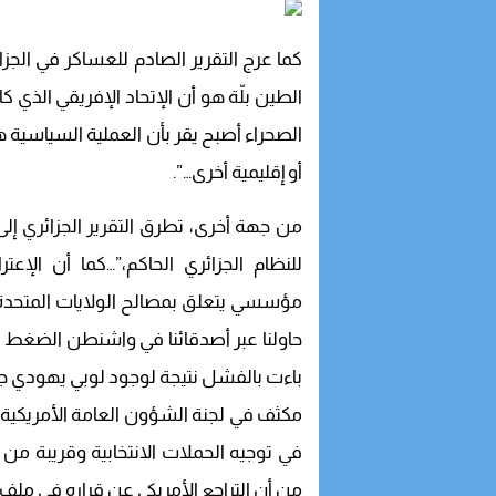
كما عرج التقرير الصادم للعساكر في الجزائ
الطين بلّة هو أن الإتحاد الإفريقي الذي
الصحراء أصبح يقر بأن العملية السياسية 
أو إقليمية أخرى…”.
من جهة أخرى، تطرق التقرير الجزائري إلى
للنظام الجزائري الحاكم،”…كما أن الإع
مؤسسي يتعلق بمصالح الولايات المتحدة ال
حاولنا عبر أصدقائنا في واشنطن الضغط ب
باءت بالفشل نتيجة لوجود لوبي يهودي ج
مكثف في لجنة الشؤون العامة الأمريكية-الإ
في توجيه الحملات الانتخابية وقريبة من مر
من أن التراجع الأمريكي عن قراره في ملف