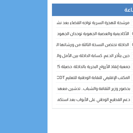
مرشحة للهجرة السرية تواجه القضاء بعد نشر معطيات مضللة
الأكاديمية والعصبة الجهوية توحدان الجهود لتطوير الممارسة الكروية بجهة الد
الداخلة تحتضن النسخة الثالثة من ورشاتها الدولية: تكوين متخصص في التراث الأر
حين يتأخر الدعم: كسابة الداخلة بين الأمل والقلق ؟
جمعية إنقاذ الأرواح البحرية بالداخلة: حصيلة 2025 بين مهام الإنقاذ ومشروع “دار البحار”
المكتب الإقليمي للنقابة الوطنية للتعليم CDT يجتمع مع المدير الإقليمي لمناقشة ملفات جوهرية لنساء ورجال التعليم
بحضور وزير الثقافة والشباب.. تدشين معهد الموسيقى والفنون الكوريغرافية بالداخلة بغلا
دعم القطيع الوطني على الأبواب بعد استكمال الترقيم… الفلاحة المغربية نحو 
نساء الداخلة بين التهميش الاقتصادي والاجتماعي… في المؤسسات الإنتاجية البح
طائرات “لارام” تغيّر مسارها نحو الداخلة بسبب الغبار الكثيف
“مجلس جهة الداخلة وادي الذهب يسلم سيارة إسعاف لدعم مهنيي الصيد التقل