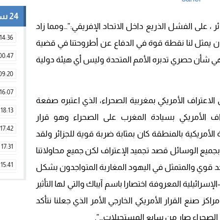
24 ساعة
ر ، على الفشل الذريع داخل الاتحاد الإفريقي:”…ومما زاد
14:36
 كان يمثل لنا نقطة قوة في الدفاع عن أطروحتنا في قضية
00:47
هي شأن حصري تدبره الأمم المتحدة وليس أي هيئة دولية
09:20
16:07
 الاعتراف الأمريكي بمغربية الصحراء، الذي اعتبره صفعة
18:13
تراف الأمريكي بسيادة المغرب على الصحراء وهو قرار
17:42
أمريكية بالمنطقة كان بمثابة ضربة قوية للجزائر ولقد
17:31
جميع الوسائل قصد تجميد الإعتراف لكن جميع محاولاتنا
15:41
د قوي والمتمثل في اليهود المغاربة المتواجدون بشكل
09:42
سرائيلية المعروفة اختصارا باسم آيباك والتي لها التأثير
اكز صنع القرار الأمريكي الخارجي الأمر الذي جعلنا نتأكد
11:28
 الصحراء صار من سابع المستحيلات…”.
15:51