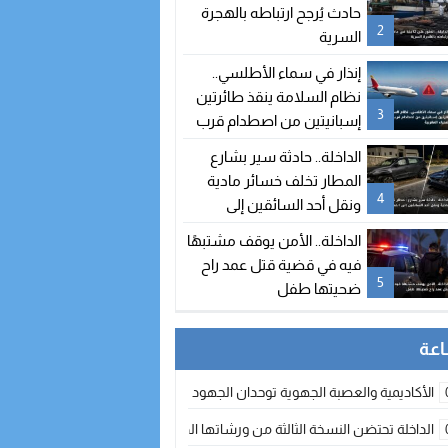
حادث يُرجح ارتباطه بالهجرة
2
السرية
إنذار في سماء الأطلسي..
نظام السلامة ينقذ طائرتين
3
إسبانيتين من اصطدام قرب
سواحل الصحراء المغربية
الداخلة.. حادثة سير بشارع
المطار تخلف خسائر مادية
4
ونقل أحد السائقين إلى
المستشفى
الداخلة.. الأمن يوقف مشتبهًا
فيه في قضية قتل عمد راح
5
ضحيتها طفل
الأكاديمية والعصبة الجهوية توحدان الجهود لتطوير الممارسة الكروية بجهة الد
الداخلة تحتضن النسخة الثالثة من ورشاتها الدولية: تكوين متخصص في التراث الأر