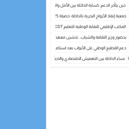
حين يتأخر الدعم: كسابة الداخلة بين الأمل والقلق ؟
جمعية إنقاذ الأرواح البحرية بالداخلة: حصيلة 2025 بين مهام الإنقاذ ومشروع “دار البحار”
المكتب الإقليمي للنقابة الوطنية للتعليم CDT يجتمع مع المدير الإقليمي لمناقشة ملفات جوهرية لنساء ورجال التعليم
بحضور وزير الثقافة والشباب.. تدشين معهد الموسيقى والفنون الكوريغرافية بالداخلة بغلا
دعم القطيع الوطني على الأبواب بعد استكمال الترقيم… الفلاحة المغربية نحو 
نساء الداخلة بين التهميش الاقتصادي والاجتماعي… في المؤسسات الإنتاجية البح
طائرات “لارام” تغيّر مسارها نحو الداخلة بسبب الغبار الكثيف
“مجلس جهة الداخلة وادي الذهب يسلم سيارة إسعاف لدعم مهنيي الصيد التقل
الخطاط ينجا يعطي شارة الانطلاقة… وآسفي تحصد جائزة دوري الكرة الحديدية با
أخنوش يحدد أربع أولويات لمشروع قانون المالية 2026 لمرحلة جديدة من النمو والعدالة الاجتماعية
اجتماع أمني رفيع المستوى: استراتيجية استباقية لتعزيز أمن المملكة
في ذكرى عيد العرش.. الخطاط ينجا يُشيد بالإشعاع التنموي للأقاليم الجنوبية بف