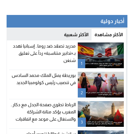
أخبار دولية
الأكثر مشاهدة
الأكثر شعبية
مدريد تصعّد ضد روما.. إسبانيا تهدد
بـ«تدابير متناسبة» رداً على تعليق
شنغن
1
بوريطة يمثل الملك محمد السادس
في تنصيب رئيس كولومبيا الجديد
2
الرباط تطوي صفحة الجدل مع دكار..
المغرب يؤكد متانة الشراكة
والسنغال على موعد مع اتفاقيات
3
جديدة
سانشيز: إيطاليا تتصدر أعداد