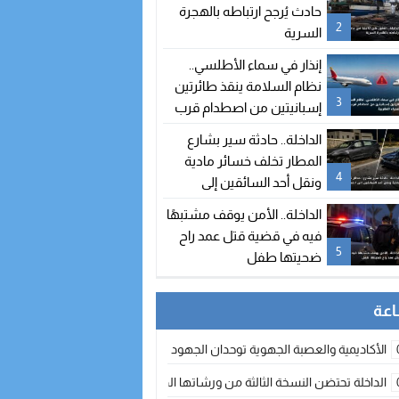
حادث يُرجح ارتباطه بالهجرة
2
السرية
إنذار في سماء الأطلسي..
نظام السلامة ينقذ طائرتين
3
إسبانيتين من اصطدام قرب
سواحل الصحراء المغربية
الداخلة.. حادثة سير بشارع
المطار تخلف خسائر مادية
4
ونقل أحد السائقين إلى
المستشفى
الداخلة.. الأمن يوقف مشتبهًا
فيه في قضية قتل عمد راح
5
ضحيتها طفل
الأكاديمية والعصبة الجهوية توحدان الجهود لتطوير الممارسة الكروية بجهة الد
الداخلة تحتضن النسخة الثالثة من ورشاتها الدولية: تكوين متخصص في التراث الأر