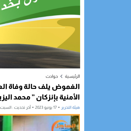
الرئيسية
حوادث
الغموض يلف حالة وفاة الع
الأمنية بإنزكان ” محمد اليز
هيئة التحرير
17 يونيو 2023
آخر تحديث :
السبت, 17 يونيو, 2023 - 12:21 م