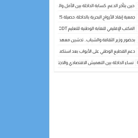
حين يتأخر الدعم: كسابة الداخلة بين الأمل والقلق ؟
جمعية إنقاذ الأرواح البحرية بالداخلة: حصيلة 2025 بين مهام الإنقاذ ومشروع “دار البحار”
المكتب الإقليمي للنقابة الوطنية للتعليم CDT يجتمع مع المدير الإقليمي لمناقشة ملفات جوهرية لنساء ورجال التعليم
بحضور وزير الثقافة والشباب.. تدشين معهد الموسيقى والفنون الكوريغرافية بالداخلة بغلا
دعم القطيع الوطني على الأبواب بعد استكمال الترقيم… الفلاحة المغربية نحو 
نساء الداخلة بين التهميش الاقتصادي والاجتماعي… في المؤسسات الإنتاجية البح
طائرات “لارام” تغيّر مسارها نحو الداخلة بسبب الغبار الكثيف
“مجلس جهة الداخلة وادي الذهب يسلم سيارة إسعاف لدعم مهنيي الصيد التقل
الخطاط ينجا يعطي شارة الانطلاقة… وآسفي تحصد جائزة دوري الكرة الحديدية با
أخنوش يحدد أربع أولويات لمشروع قانون المالية 2026 لمرحلة جديدة من النمو والعدالة الاجتماعية
اجتماع أمني رفيع المستوى: استراتيجية استباقية لتعزيز أمن المملكة
في ذكرى عيد العرش.. الخطاط ينجا يُشيد بالإشعاع التنموي للأقاليم الجنوبية بف