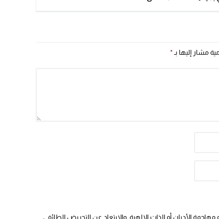
لسفن البلاجيك
مية مشار إليها بـ
*
هاجمة الأديان أو الذات الالهية. والابتعاد عن التحريض الطائفي