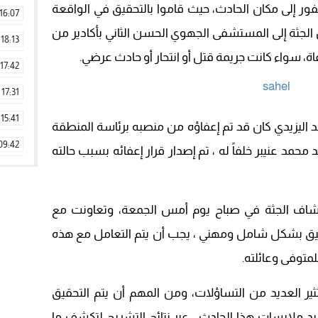
فور إلى مكان الحادث، حيث قاموا بالتحقيق في الواقعة
16:07
قل الجثة إلى المستشفى الجهوي الحسن الثاني بأكادير من
18:13
فاة، سواء كانت جريمة قتل أو انتحار أو حادث عرضي.
17:42
17:31
15:41
مد اليزيدي كان قد تم إعفاؤه من منصبه برئاسة المنطقة
09:42
 محمد عنيبر خلفاً له ، تم إصدار قرار إعفائه بسبب حالته
11:28
15:51
اكتشاف الجثة في صباح يوم أمس الجمعة، وتعاونت مع
22:08
حقيق بشكل شامل ومهني ، يجب أن يتم التعامل مع هذه
20:25
لمتوفى وعائلته.
14:43
ثير العديد من التساؤلات، ومن المهم أن يتم التحقيق
20:20
 ملابسات هذا الحادث ، عبر نتائج التشريح لتكشف ما