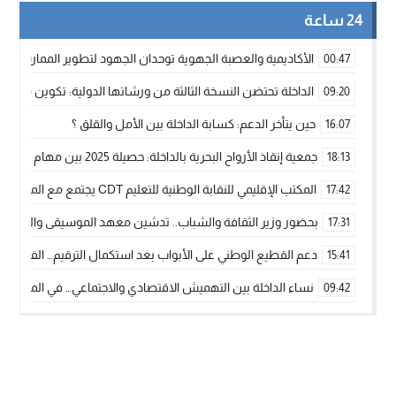
24 ساعة
الأكاديمية والعصبة الجهوية توحدان الجهود لتطوير الممارسة الك
00:47
الداخلة تحتضن النسخة الثالثة من ورشاتها الدولية: تكوين متخصص 
09:20
حين يتأخر الدعم: كسابة الداخلة بين الأمل والقلق ؟
16:07
جمعية إنقاذ الأرواح البحرية بالداخلة: حصيلة 2025 بين مهام الإنقاذ ومشروع “دار البحار”
18:13
المكتب الإقليمي للنقابة الوطنية للتعليم CDT يجتمع مع المدير الإقليمي لمناقشة ملفات جوهرية لنساء ورجال التعليم
17:42
بحضور وزير الثقافة والشباب.. تدشين معهد الموسيقى والفنون الكوريغرافي
17:31
دعم القطيع الوطني على الأبواب بعد استكمال الترقيم… الفلاحة 
15:41
نساء الداخلة بين التهميش الاقتصادي والاجتماعي… في المؤسسات ا
09:42
طائرات “لارام” تغيّر مسارها نحو الداخلة بسبب الغبار الكثيف
11:28
“مجلس جهة الداخلة وادي الذهب يسلم سيارة إسعاف لدعم مهنيي
15:51
الخطاط ينجا يعطي شارة الانطلاقة… وآسفي تحصد جائزة دوري الكر
22:08