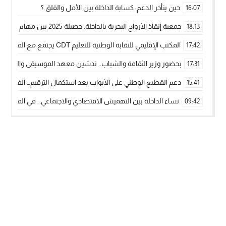
حين يتأخر الدعم: كسابة الداخلة بين الأمل والقلق ؟
16:07
جمعية إنقاذ الأرواح البحرية بالداخلة: حصيلة 2025 بين مهام الإنقاذ ومشروع “دار البحار”
18:13
المكتب الإقليمي للنقابة الوطنية للتعليم CDT يجتمع مع المدير الإقليمي لمناقشة ملفات جوهرية لنساء ورجال التعليم
17:42
بحضور وزير الثقافة والشباب.. تدشين معهد الموسيقى والفنون الكوريغرافي
17:31
دعم القطيع الوطني على الأبواب بعد استكمال الترقيم… الفلاحة 
15:41
نساء الداخلة بين التهميش الاقتصادي والاجتماعي… في المؤسسات ا
09:42
طائرات “لارام” تغيّر مسارها نحو الداخلة بسبب الغبار الكثيف
11:28
“مجلس جهة الداخلة وادي الذهب يسلم سيارة إسعاف لدعم مهنيي
15:51
الخطاط ينجا يعطي شارة الانطلاقة… وآسفي تحصد جائزة دوري الكر
22:08
أخنوش يحدد أربع أولويات لمشروع قانون المالية 2026 لمرحلة جديدة من النمو والعدالة الاجتماعية
20:25
اجتماع أمني رفيع المستوى: استراتيجية استباقية لتعزيز أمن المملك
14:43
في ذكرى عيد العرش.. الخطاط ينجا يُشيد بالإشعاع التنموي للأقالي
20:20