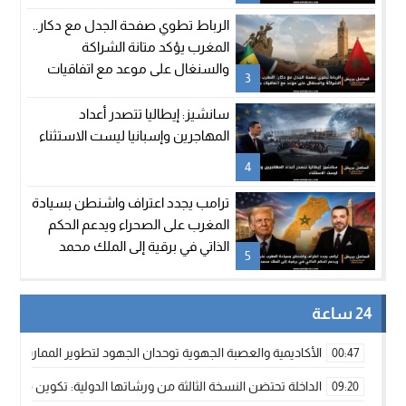
الرباط تطوي صفحة الجدل مع دكار..
المغرب يؤكد متانة الشراكة
والسنغال على موعد مع اتفاقيات
3
جديدة
سانشيز: إيطاليا تتصدر أعداد
المهاجرين وإسبانيا ليست الاستثناء
4
ترامب يجدد اعتراف واشنطن بسيادة
المغرب على الصحراء ويدعم الحكم
الذاتي في برقية إلى الملك محمد
5
السادس
24 ساعة
الأكاديمية والعصبة الجهوية توحدان الجهود لتطوير الممارسة الك
00:47
الداخلة تحتضن النسخة الثالثة من ورشاتها الدولية: تكوين متخصص 
09:20