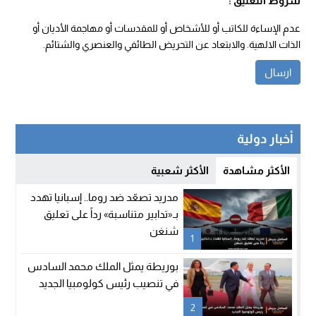
شروط التعليق :
عدم الإساءة للكاتب أو للأشخاص أو للمقدسات أو مهاجمة الأديان أو
الذات الالهية. والابتعاد عن التحريض الطائفي والعنصري والشتائم.
أخبار دولية
الأكثر مشاهدة
الأكثر شعبية
مدريد تصعّد ضد روما.. إسبانيا تهدد
بـ«تدابير متناسبة» رداً على تعليق
شنغن
1
بوريطة يمثل الملك محمد السادس
في تنصيب رئيس كولومبيا الجديد
2