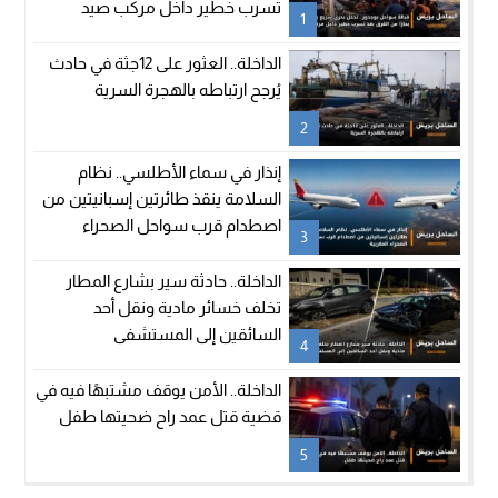
تسرب خطير داخل مركب صيد
1
الداخلة.. العثور على 12جثة في حادث
يُرجح ارتباطه بالهجرة السرية
2
إنذار في سماء الأطلسي.. نظام
السلامة ينقذ طائرتين إسبانيتين من
اصطدام قرب سواحل الصحراء
3
المغربية
الداخلة.. حادثة سير بشارع المطار
تخلف خسائر مادية ونقل أحد
السائقين إلى المستشفى
4
الداخلة.. الأمن يوقف مشتبهًا فيه في
قضية قتل عمد راح ضحيتها طفل
5