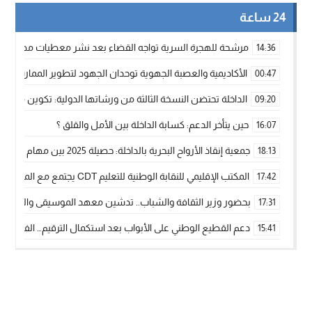
24 ساعة
مرشحة للهجرة السرية تواجه القضاء بعد نشر معطيات مضللة
14:36
الأكاديمية والعصبة الجهوية توحدان الجهود لتطوير الممارسة الك
00:47
الداخلة تحتضن النسخة الثالثة من ورشاتها الدولية: تكوين متخصص 
09:20
حين يتأخر الدعم: كسابة الداخلة بين الأمل والقلق ؟
16:07
جمعية إنقاذ الأرواح البحرية بالداخلة: حصيلة 2025 بين مهام الإنقاذ ومشروع “دار البحار”
18:13
المكتب الإقليمي للنقابة الوطنية للتعليم CDT يجتمع مع المدير الإقليمي لمناقشة ملفات جوهرية لنساء ورجال التعليم
17:42
بحضور وزير الثقافة والشباب.. تدشين معهد الموسيقى والفنون الكوريغرافي
17:31
دعم القطيع الوطني على الأبواب بعد استكمال الترقيم… الفلاحة 
15:41
نساء الداخلة بين التهميش الاقتصادي والاجتماعي… في المؤسسات ا
09:42
طائرات “لارام” تغيّر مسارها نحو الداخلة بسبب الغبار الكثيف
11:28
“مجلس جهة الداخلة وادي الذهب يسلم سيارة إسعاف لدعم مهنيي
15:51