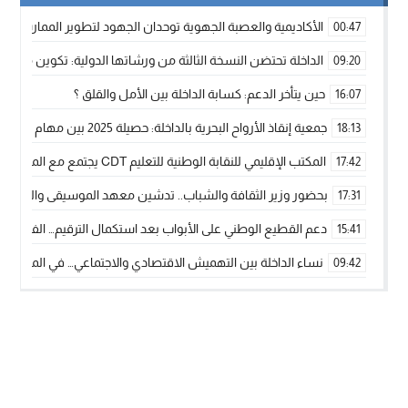
الأكاديمية والعصبة الجهوية توحدان الجهود لتطوير الممارسة الك
00:47
الداخلة تحتضن النسخة الثالثة من ورشاتها الدولية: تكوين متخصص 
09:20
حين يتأخر الدعم: كسابة الداخلة بين الأمل والقلق ؟
16:07
جمعية إنقاذ الأرواح البحرية بالداخلة: حصيلة 2025 بين مهام الإنقاذ ومشروع “دار البحار”
18:13
المكتب الإقليمي للنقابة الوطنية للتعليم CDT يجتمع مع المدير الإقليمي لمناقشة ملفات جوهرية لنساء ورجال التعليم
17:42
بحضور وزير الثقافة والشباب.. تدشين معهد الموسيقى والفنون الكوريغرافي
17:31
دعم القطيع الوطني على الأبواب بعد استكمال الترقيم… الفلاحة 
15:41
نساء الداخلة بين التهميش الاقتصادي والاجتماعي… في المؤسسات ا
09:42
طائرات “لارام” تغيّر مسارها نحو الداخلة بسبب الغبار الكثيف
11:28
“مجلس جهة الداخلة وادي الذهب يسلم سيارة إسعاف لدعم مهنيي
15:51
الخطاط ينجا يعطي شارة الانطلاقة… وآسفي تحصد جائزة دوري الكر
22:08
أخنوش يحدد أربع أولويات لمشروع قانون المالية 2026 لمرحلة جديدة من النمو والعدالة الاجتماعية
20:25