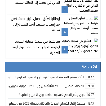
الذاتي في برقية إلى الملك محمد
السادس
3
إيطاليا تعلّق العمل بترتيبات شنغن
مع إسبانيا بسبب أزمة الهجرة إلى
سبتة
4
سانشيز في سبتة: حماية الحدود
أولوية وإجراءات عاجلة لاحتواء أزمة
5
الهجرة
24 ساعة
الأكاديمية والعصبة الجهوية توحدان الجهود لتطوير الممارسة الك
00:47
الداخلة تحتضن النسخة الثالثة من ورشاتها الدولية: تكوين متخصص 
09:20
حين يتأخر الدعم: كسابة الداخلة بين الأمل والقلق ؟
16:07
جمعية إنقاذ الأرواح البحرية بالداخلة: حصيلة 2025 بين مهام الإنقاذ ومشروع “دار البحار”
18:13