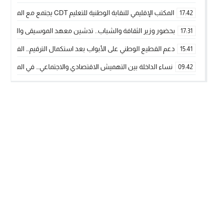
المكتب الإقليمي للنقابة الوطنية للتعليم CDT يجتمع مع المدير الإقليمي لمناقشة ملفات جوهرية لنساء ورجال التعليم
17:42
بحضور وزير الثقافة والشباب.. تدشين معهد الموسيقى والفنون الكوريغرافي
17:31
دعم القطيع الوطني على الأبواب بعد استكمال الترقيم… الفلاحة 
15:41
نساء الداخلة بين التهميش الاقتصادي والاجتماعي… في المؤسسات ا
09:42
طائرات “لارام” تغيّر مسارها نحو الداخلة بسبب الغبار الكثيف
11:28
“مجلس جهة الداخلة وادي الذهب يسلم سيارة إسعاف لدعم مهنيي
15:51
الخطاط ينجا يعطي شارة الانطلاقة… وآسفي تحصد جائزة دوري الكر
22:08
أخنوش يحدد أربع أولويات لمشروع قانون المالية 2026 لمرحلة جديدة من النمو والعدالة الاجتماعية
20:25
اجتماع أمني رفيع المستوى: استراتيجية استباقية لتعزيز أمن المملك
14:43
في ذكرى عيد العرش.. الخطاط ينجا يُشيد بالإشعاع التنموي للأقالي
20:20
🥋🔥 بطل من الداخلة يتوج بلقب عالمي في الصين ويكتب فصلاً جديد
09:19