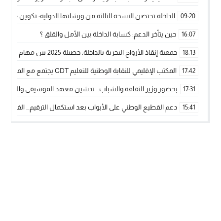
الداخلة تحتضن النسخة الثالثة من ورشاتها الدولية: تكوين متخصص 
09:20
حين يتأخر الدعم: كسابة الداخلة بين الأمل والقلق ؟
16:07
جمعية إنقاذ الأرواح البحرية بالداخلة: حصيلة 2025 بين مهام الإنقاذ ومشروع “دار البحار”
18:13
المكتب الإقليمي للنقابة الوطنية للتعليم CDT يجتمع مع المدير الإقليمي لمناقشة ملفات جوهرية لنساء ورجال التعليم
17:42
بحضور وزير الثقافة والشباب.. تدشين معهد الموسيقى والفنون الكوريغرافي
17:31
دعم القطيع الوطني على الأبواب بعد استكمال الترقيم… الفلاحة 
15:41
نساء الداخلة بين التهميش الاقتصادي والاجتماعي… في المؤسسات ا
09:42
طائرات “لارام” تغيّر مسارها نحو الداخلة بسبب الغبار الكثيف
11:28
“مجلس جهة الداخلة وادي الذهب يسلم سيارة إسعاف لدعم مهنيي
15:51
الخطاط ينجا يعطي شارة الانطلاقة… وآسفي تحصد جائزة دوري الكر
22:08
أخنوش يحدد أربع أولويات لمشروع قانون المالية 2026 لمرحلة جديدة من النمو والعدالة الاجتماعية
20:25
اجتماع أمني رفيع المستوى: استراتيجية استباقية لتعزيز أمن المملك
14:43