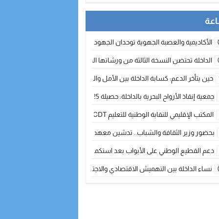
الأكاديمية والعصبة الجهوية توحدان الجهود لتطوير الممارسة الكروية بجهة الد
الداخلة تحتضن النسخة الثالثة من ورشاتها الدولية: تكوين متخصص في التراث الأر
حين يتأخر الدعم: كسابة الداخلة بين الأمل والقلق ؟
جمعية إنقاذ الأرواح البحرية بالداخلة: حصيلة 2025 بين مهام الإنقاذ ومشروع “دار البحار”
المكتب الإقليمي للنقابة الوطنية للتعليم CDT يجتمع مع المدير الإقليمي لمناقشة ملفات جوهرية لنساء ورجال التعليم
بحضور وزير الثقافة والشباب.. تدشين معهد الموسيقى والفنون الكوريغرافية بالداخلة بغلا
دعم القطيع الوطني على الأبواب بعد استكمال الترقيم… الفلاحة المغربية نحو 
نساء الداخلة بين التهميش الاقتصادي والاجتماعي… في المؤسسات الإنتاجية البح
طائرات “لارام” تغيّر مسارها نحو الداخلة بسبب الغبار الكثيف
“مجلس جهة الداخلة وادي الذهب يسلم سيارة إسعاف لدعم مهنيي الصيد التقل