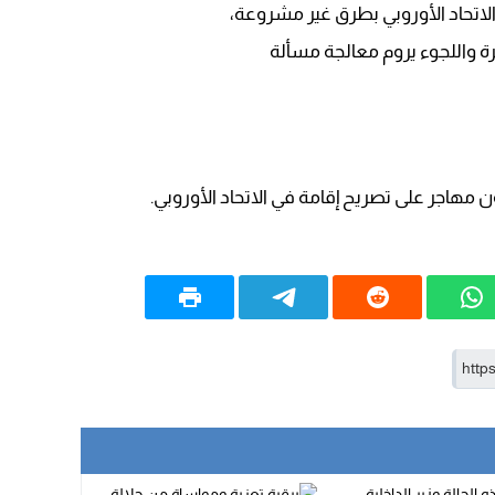
22:08
رة واللجوء يروم معالجة مسألة
20:25
14:43
20:20
09:19