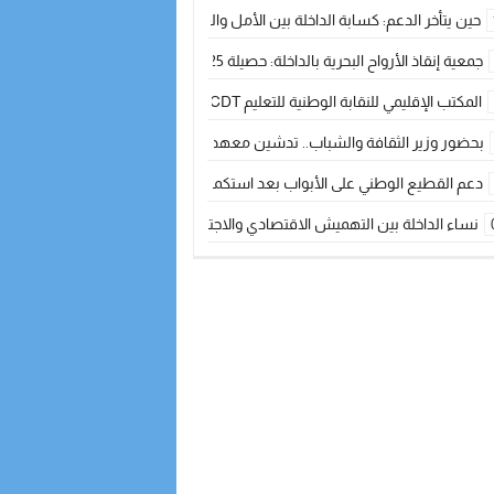
حين يتأخر الدعم: كسابة الداخلة بين الأمل والقلق ؟
جمعية إنقاذ الأرواح البحرية بالداخلة: حصيلة 2025 بين مهام الإنقاذ ومشروع “دار البحار”
المكتب الإقليمي للنقابة الوطنية للتعليم CDT يجتمع مع المدير الإقليمي لمناقشة ملفات جوهرية لنساء ورجال التعليم
بحضور وزير الثقافة والشباب.. تدشين معهد الموسيقى والفنون الكوريغرافية بالداخلة بغلا
دعم القطيع الوطني على الأبواب بعد استكمال الترقيم… الفلاحة المغربية نحو 
نساء الداخلة بين التهميش الاقتصادي والاجتماعي… في المؤسسات الإنتاجية البح
طائرات “لارام” تغيّر مسارها نحو الداخلة بسبب الغبار الكثيف
“مجلس جهة الداخلة وادي الذهب يسلم سيارة إسعاف لدعم مهنيي الصيد التقل
الخطاط ينجا يعطي شارة الانطلاقة… وآسفي تحصد جائزة دوري الكرة الحديدية با
أخنوش يحدد أربع أولويات لمشروع قانون المالية 2026 لمرحلة جديدة من النمو والعدالة الاجتماعية
اجتماع أمني رفيع المستوى: استراتيجية استباقية لتعزيز أمن المملكة
في ذكرى عيد العرش.. الخطاط ينجا يُشيد بالإشعاع التنموي للأقاليم الجنوبية بف