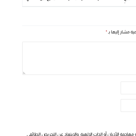
الأمريكية
والدولي
مية مشار إليها بـ
*
هاجمة الأديان أو الذات الالهية. والابتعاد عن التحريض الطائفي