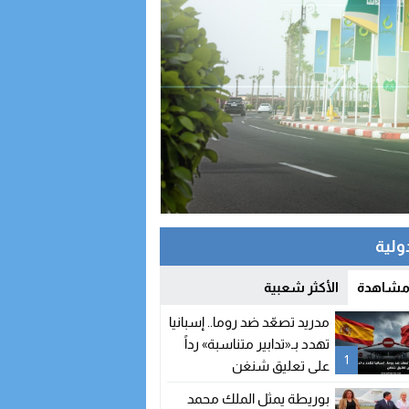
دولية
 مشاهدة
الأكثر شعبية
مدريد تصعّد ضد روما.. إسبانيا
تهدد بـ«تدابير متناسبة» رداً
1
على تعليق شنغن
بوريطة يمثل الملك محمد