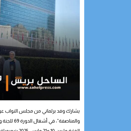
يشارك وفد برلماني من مجلس النواب عن
والمناصفة”،
الفترة ما بين 10 و21 مارس 2025 بنيويورك.