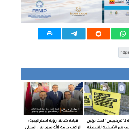
لـ”غرينبيس” لحث برلين
قيادة شابة، رؤية استراتيجية:
ف بيع الأسلحة للشرطة
الراغب حرمة الله يمزج بين المحلي