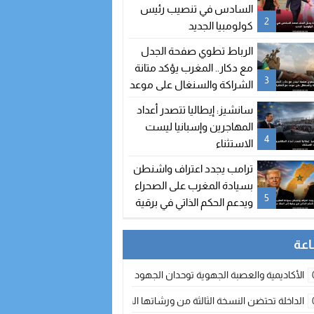
السادس في تنصيب رئيس
2
كولومبيا الجديد
الرباط تطوي صفحة الجدل
مع دكار.. المغرب يؤكد متانة
3
الشراكة والسنغال على موعد
مع اتفاقيات جديدة
سانشيز: إيطاليا تتصدر أعداد
المهاجرين وإسبانيا ليست
4
الاستثناء
ترامب يجدد اعتراف واشنطن
بسيادة المغرب على الصحراء
5
ويدعم الحكم الذاتي في برقية
إلى الملك محمد السادس
الأكاديمية والعصبة الجهوية توحدان الجهود لتطوير الممارسة الكروية بجهة الد
الداخلة تحتضن النسخة الثالثة من ورشاتها الدولية: تكوين متخصص في التراث الأر