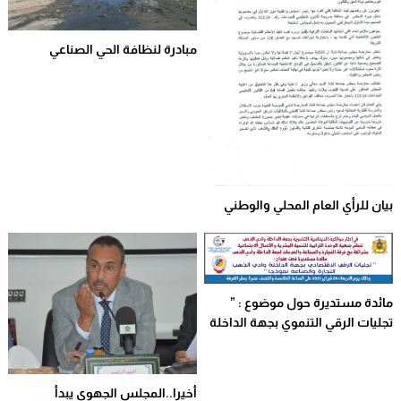
مبادرة لنظافة الحي الصناعي
بيان للرأي العام المحلي والوطني
مائدة مستديرة حول موضوع : ”
تجليات الرقي التنموي بجهة الداخلة
وادي الذهب : التجارة والصناعة
انموذجا “،
أخيرا..المجلس الجهوي يبدأ