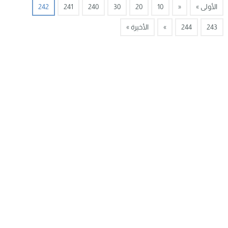
الأولى »
«
10
20
30
240
241
242
243
244
»
الأخيرة »
جريدة الساحل بريس
© 2026 جميع الحقوق محفوظة.