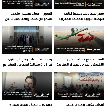
مصر تجدد تأكيد دعمها الثابت
العيون .. حملة تفتيش مكثفة
للوحدة الترابية للمملكة المغربية
تسفر عن ضبط وإتلاف كميات من
المواد غير الصالحة للاستهلاك
المغرب يضع حدًا لعقود من
وفد برلماني غاني رفيع المستوى
التفويض الجوي بالصحراء المغربية
في زيارة ميدانية لعدد من المشاريع
لإسبانيا
التنموية بمدينة العيون
انتخاب مكتب تنفيذي إقليمي
زعيم حزب بلجيكي يتقدم بمقترح