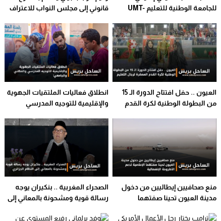
للجامعة الوطنية للتعليم -UMT
قانوني إلى مجلس النواب للاعتراف
بالسمارة
بسيادة المغرب على أقاليمه
الجنوبية
العيون .. حفل افتتاح الدورة الـ 15
انطلاق فعاليات الملتقيات الجهوية
من البطولة الوطنية لكرة القدم
والإقليمية للتوجيه المدرسي
المصغرة لرجال التعليم
والمهني والجامعي!
منع صحافيين إيطاليين من دخول
الصحراء المغربية .. بنكيران يوجه
مدينة العيون تحينا صفتهما
رسالة قوية ومشحونة بالمعاني إلى
الإعلامية لدعم الأطروحة الإنفصالية
النظام الجزائري