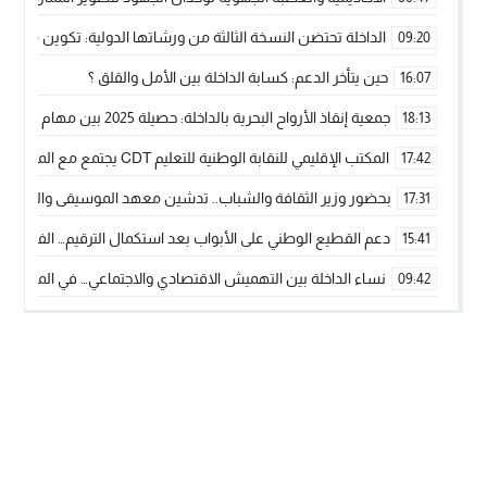
الداخلة تحتضن النسخة الثالثة من ورشاتها الدولية: تكوين متخصص 
09:20
حين يتأخر الدعم: كسابة الداخلة بين الأمل والقلق ؟
16:07
جمعية إنقاذ الأرواح البحرية بالداخلة: حصيلة 2025 بين مهام الإنقاذ ومشروع “دار البحار”
18:13
المكتب الإقليمي للنقابة الوطنية للتعليم CDT يجتمع مع المدير الإقليمي لمناقشة ملفات جوهرية لنساء ورجال التعليم
17:42
بحضور وزير الثقافة والشباب.. تدشين معهد الموسيقى والفنون الكوريغرافي
17:31
دعم القطيع الوطني على الأبواب بعد استكمال الترقيم… الفلاحة 
15:41
نساء الداخلة بين التهميش الاقتصادي والاجتماعي… في المؤسسات ا
09:42
طائرات “لارام” تغيّر مسارها نحو الداخلة بسبب الغبار الكثيف
11:28
“مجلس جهة الداخلة وادي الذهب يسلم سيارة إسعاف لدعم مهنيي
15:51
الخطاط ينجا يعطي شارة الانطلاقة… وآسفي تحصد جائزة دوري الكر
22:08
أخنوش يحدد أربع أولويات لمشروع قانون المالية 2026 لمرحلة جديدة من النمو والعدالة الاجتماعية
20:25
اجتماع أمني رفيع المستوى: استراتيجية استباقية لتعزيز أمن المملك
14:43