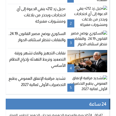
«جيل زد 212» ينفي الدعوة إلى أي
احتجاجات ويحذر من بلاغات
ومنشورات مفبركة
2
السكوري يوضح مصير القانون 24.19..
والنقابات تنتظر استئناف الحوار
3
نقابات التجهيز والماء تشهر ورقة
التصعيد وتربط التهدئة بإخراج النظام
الأساسي
4
تشديد مراقبة الإنفاق العمومي يطبع
التحضيرات الأولى لمالية 2027
5
24 ساعة
الأكاديمية والعصبة الجهوية توحدان الجهود لتطوير الممارسة الك
00:47