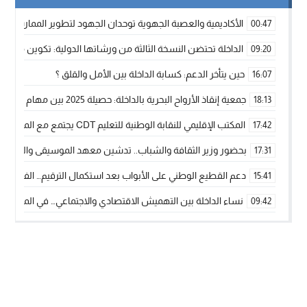
الأكاديمية والعصبة الجهوية توحدان الجهود لتطوير الممارسة الك
00:47
الداخلة تحتضن النسخة الثالثة من ورشاتها الدولية: تكوين متخصص 
09:20
حين يتأخر الدعم: كسابة الداخلة بين الأمل والقلق ؟
16:07
جمعية إنقاذ الأرواح البحرية بالداخلة: حصيلة 2025 بين مهام الإنقاذ ومشروع “دار البحار”
18:13
المكتب الإقليمي للنقابة الوطنية للتعليم CDT يجتمع مع المدير الإقليمي لمناقشة ملفات جوهرية لنساء ورجال التعليم
17:42
بحضور وزير الثقافة والشباب.. تدشين معهد الموسيقى والفنون الكوريغرافي
17:31
دعم القطيع الوطني على الأبواب بعد استكمال الترقيم… الفلاحة 
15:41
نساء الداخلة بين التهميش الاقتصادي والاجتماعي… في المؤسسات ا
09:42
طائرات “لارام” تغيّر مسارها نحو الداخلة بسبب الغبار الكثيف
11:28
“مجلس جهة الداخلة وادي الذهب يسلم سيارة إسعاف لدعم مهنيي
15:51
الخطاط ينجا يعطي شارة الانطلاقة… وآسفي تحصد جائزة دوري الكر
22:08
أخنوش يحدد أربع أولويات لمشروع قانون المالية 2026 لمرحلة جديدة من النمو والعدالة الاجتماعية
20:25