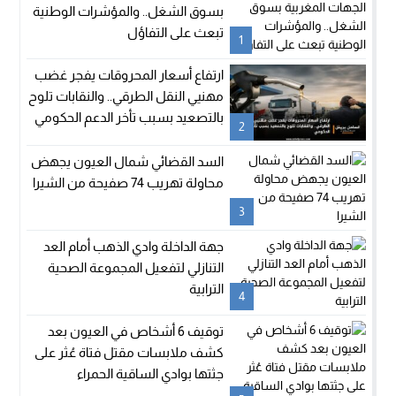
بسوق الشغل.. والمؤشرات الوطنية
تبعث على التفاؤل
1
ارتفاع أسعار المحروقات يفجر غضب
مهنيي النقل الطرقي.. والنقابات تلوح
بالتصعيد بسبب تأخر الدعم الحكومي
2
السد القضائي شمال العيون يجهض
محاولة تهريب 74 صفيحة من الشيرا
3
جهة الداخلة وادي الذهب أمام العد
التنازلي لتفعيل المجموعة الصحية
الترابية
4
توقيف 6 أشخاص في العيون بعد
كشف ملابسات مقتل فتاة عُثر على
جثتها بوادي الساقية الحمراء