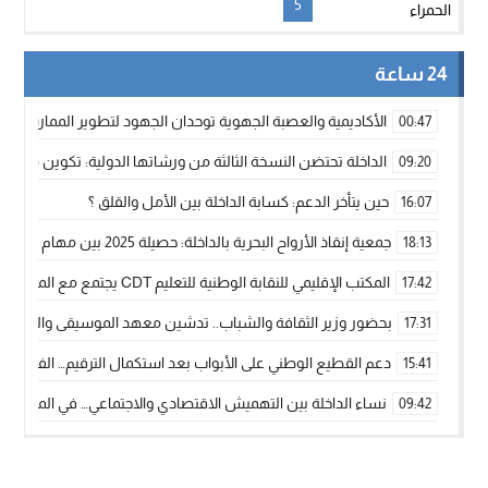
5
24 ساعة
الأكاديمية والعصبة الجهوية توحدان الجهود لتطوير الممارسة الك
00:47
الداخلة تحتضن النسخة الثالثة من ورشاتها الدولية: تكوين متخصص 
09:20
حين يتأخر الدعم: كسابة الداخلة بين الأمل والقلق ؟
16:07
جمعية إنقاذ الأرواح البحرية بالداخلة: حصيلة 2025 بين مهام الإنقاذ ومشروع “دار البحار”
18:13
المكتب الإقليمي للنقابة الوطنية للتعليم CDT يجتمع مع المدير الإقليمي لمناقشة ملفات جوهرية لنساء ورجال التعليم
17:42
بحضور وزير الثقافة والشباب.. تدشين معهد الموسيقى والفنون الكوريغرافي
17:31
دعم القطيع الوطني على الأبواب بعد استكمال الترقيم… الفلاحة 
15:41
نساء الداخلة بين التهميش الاقتصادي والاجتماعي… في المؤسسات ا
09:42
طائرات “لارام” تغيّر مسارها نحو الداخلة بسبب الغبار الكثيف
11:28
“مجلس جهة الداخلة وادي الذهب يسلم سيارة إسعاف لدعم مهنيي
15:51