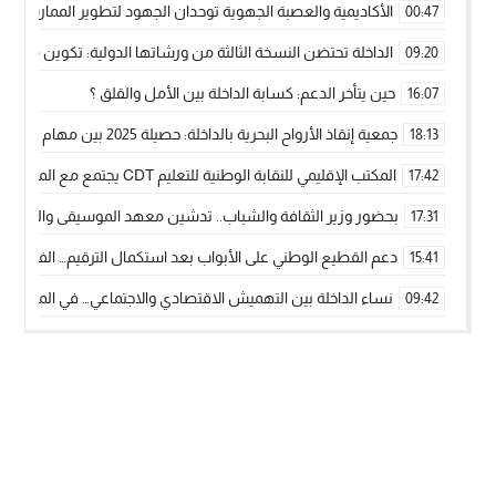
الأكاديمية والعصبة الجهوية توحدان الجهود لتطوير الممارسة الك
00:47
الداخلة تحتضن النسخة الثالثة من ورشاتها الدولية: تكوين متخصص 
09:20
حين يتأخر الدعم: كسابة الداخلة بين الأمل والقلق ؟
16:07
جمعية إنقاذ الأرواح البحرية بالداخلة: حصيلة 2025 بين مهام الإنقاذ ومشروع “دار البحار”
18:13
المكتب الإقليمي للنقابة الوطنية للتعليم CDT يجتمع مع المدير الإقليمي لمناقشة ملفات جوهرية لنساء ورجال التعليم
17:42
بحضور وزير الثقافة والشباب.. تدشين معهد الموسيقى والفنون الكوريغرافي
17:31
دعم القطيع الوطني على الأبواب بعد استكمال الترقيم… الفلاحة 
15:41
نساء الداخلة بين التهميش الاقتصادي والاجتماعي… في المؤسسات ا
09:42
طائرات “لارام” تغيّر مسارها نحو الداخلة بسبب الغبار الكثيف
11:28
“مجلس جهة الداخلة وادي الذهب يسلم سيارة إسعاف لدعم مهنيي
15:51
الخطاط ينجا يعطي شارة الانطلاقة… وآسفي تحصد جائزة دوري الكر
22:08
أخنوش يحدد أربع أولويات لمشروع قانون المالية 2026 لمرحلة جديدة من النمو والعدالة الاجتماعية
20:25
جريدة الساحل بريس
© 2026 جميع الحقوق محفوظة.