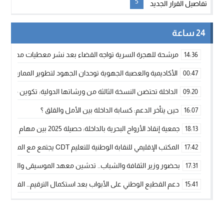
5
24 ساعة
مرشحة للهجرة السرية تواجه القضاء بعد نشر معطيات مضللة
14:36
الأكاديمية والعصبة الجهوية توحدان الجهود لتطوير الممارسة الك
00:47
الداخلة تحتضن النسخة الثالثة من ورشاتها الدولية: تكوين متخصص 
09:20
حين يتأخر الدعم: كسابة الداخلة بين الأمل والقلق ؟
16:07
جمعية إنقاذ الأرواح البحرية بالداخلة: حصيلة 2025 بين مهام الإنقاذ ومشروع “دار البحار”
18:13
المكتب الإقليمي للنقابة الوطنية للتعليم CDT يجتمع مع المدير الإقليمي لمناقشة ملفات جوهرية لنساء ورجال التعليم
17:42
بحضور وزير الثقافة والشباب.. تدشين معهد الموسيقى والفنون الكوريغرافي
17:31
دعم القطيع الوطني على الأبواب بعد استكمال الترقيم… الفلاحة 
15:41
نساء الداخلة بين التهميش الاقتصادي والاجتماعي… في المؤسسات ا
09:42
طائرات “لارام” تغيّر مسارها نحو الداخلة بسبب الغبار الكثيف
11:28