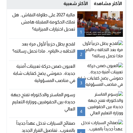
الأكثر مشاهدة
الأكثر شعبية
مالية 2027 على طاولة النقاش.. هل
تملك الحكومة المقبلة هامش
تعديل اختيارات الميزانية؟
1
لقجع يطل حزبياً لأول مرة بعد
التحاقه بـ«البام».. ماذا تحمل رسالته؟
2
العيون ضمن حركة تعيينات أمنية
جديدة.. حموشي يضخ كفاءات شابة
في مناصب المسؤولية
3
رسوم الماستر والدكتوراه تفتح جبهة
جديدة بين الحقوقيين ووزارة التعليم
العالي
4
صفائح السيارات تدخل عهداً جديداً
بالمغرب.. تفاصيل القرار الجديد