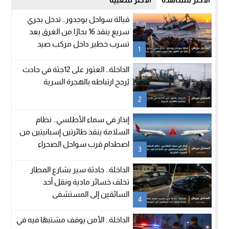
قبالة سواحل بوجدور.. تدخل بحري
سريع ينقذ 16 بحارًا من الغرق بعد
تسرب خطير داخل مركب صيد
1
الداخلة.. العثور على 12جثة في حادث
يُرجح ارتباطه بالهجرة السرية
2
إنذار في سماء الأطلسي.. نظام
السلامة ينقذ طائرتين إسبانيتين من
اصطدام قرب سواحل الصحراء
3
المغربية
الداخلة.. حادثة سير بشارع المطار
تخلف خسائر مادية ونقل أحد
السائقين إلى المستشفى
4
الداخلة.. الأمن يوقف مشتبهًا فيه في