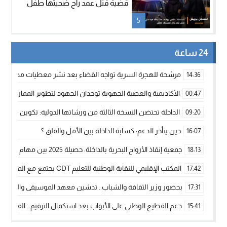
قضية قتل عمد راح ضحيتها طفل
5
24 ساعة
مرشحة للهجرة السرية تواجه القضاء بعد نشر معطيات مضللة
14:36
الأكاديمية والعصبة الجهوية توحدان الجهود لتطوير الممارسة الك
00:47
الداخلة تحتضن النسخة الثالثة من ورشاتها الدولية: تكوين متخصص 
09:20
حين يتأخر الدعم: كسابة الداخلة بين الأمل والقلق ؟
16:07
جمعية إنقاذ الأرواح البحرية بالداخلة: حصيلة 2025 بين مهام الإنقاذ ومشروع “دار البحار”
18:13
المكتب الإقليمي للنقابة الوطنية للتعليم CDT يجتمع مع المدير الإقليمي لمناقشة ملفات جوهرية لنساء ورجال التعليم
17:42
بحضور وزير الثقافة والشباب.. تدشين معهد الموسيقى والفنون الكوريغرافي
17:31
دعم القطيع الوطني على الأبواب بعد استكمال الترقيم… الفلاحة 
15:41
نساء الداخلة بين التهميش الاقتصادي والاجتماعي… في المؤسسات ا
09:42