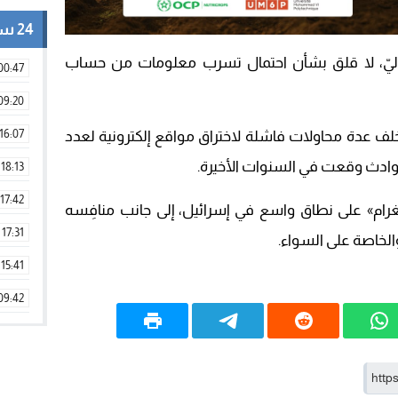
24 ساعة
وليّ، لا قلق بشأن احتمال تسرب معلومات من حساب
00:47
09:20
16:07
لف عدة محاولات فاشلة لاختراق مواقع إلكترونية لعدد
وادث وقعت في السنوات الأخيرة.
18:13
17:42
رام» على نطاق واسع في إسرائيل، إلى جانب منافِسه
17:31
لخاصة على السواء.
15:41
09:42
11:28
15:51
22:08