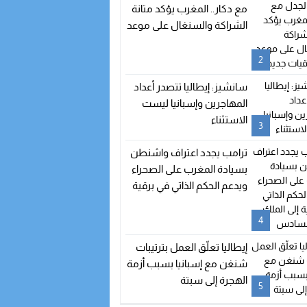
مع دكار.. المغرب يؤكد متانة
الشراكة والسنغال على موعد
مع اتفاقيات جديدة
2
سانشيز: إيطاليا تتصدر أعداد
المهاجرين وإسبانيا ليست
الاستثناء
3
ترامب يجدد اعتراف واشنطن
بسيادة المغرب على الصحراء
ويدعم الحكم الذاتي في برقية
إلى الملك محمد السادس
4
إيطاليا تعلّق العمل بترتيبات
شنغن مع إسبانيا بسبب أزمة
الهجرة إلى سبتة
5