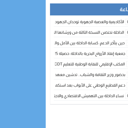
الأكاديمية والعصبة الجهوية توحدان الجهود لتطوير الممارسة الكروية بجهة الد
الداخلة تحتضن النسخة الثالثة من ورشاتها الدولية: تكوين متخصص في التراث الأر
حين يتأخر الدعم: كسابة الداخلة بين الأمل والقلق ؟
جمعية إنقاذ الأرواح البحرية بالداخلة: حصيلة 2025 بين مهام الإنقاذ ومشروع “دار البحار”
المكتب الإقليمي للنقابة الوطنية للتعليم CDT يجتمع مع المدير الإقليمي لمناقشة ملفات جوهرية لنساء ورجال التعليم
بحضور وزير الثقافة والشباب.. تدشين معهد الموسيقى والفنون الكوريغرافية بالداخلة بغلا
دعم القطيع الوطني على الأبواب بعد استكمال الترقيم… الفلاحة المغربية نحو 
نساء الداخلة بين التهميش الاقتصادي والاجتماعي… في المؤسسات الإنتاجية البح
طائرات “لارام” تغيّر مسارها نحو الداخلة بسبب الغبار الكثيف
“مجلس جهة الداخلة وادي الذهب يسلم سيارة إسعاف لدعم مهنيي الصيد التقل
الخطاط ينجا يعطي شارة الانطلاقة… وآسفي تحصد جائزة دوري الكرة الحديدية با