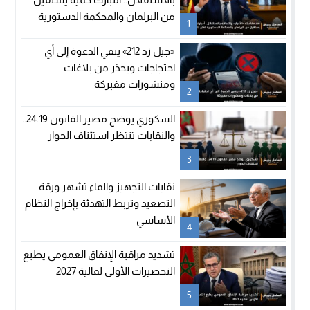
من البرلمان والمحكمة الدستورية
1
تعلن شغور مقعده
«جيل زد 212» ينفي الدعوة إلى أي
احتجاجات ويحذر من بلاغات
ومنشورات مفبركة
2
السكوري يوضح مصير القانون 24.19..
والنقابات تنتظر استئناف الحوار
3
نقابات التجهيز والماء تشهر ورقة
التصعيد وتربط التهدئة بإخراج النظام
الأساسي
4
تشديد مراقبة الإنفاق العمومي يطبع
التحضيرات الأولى لمالية 2027
5