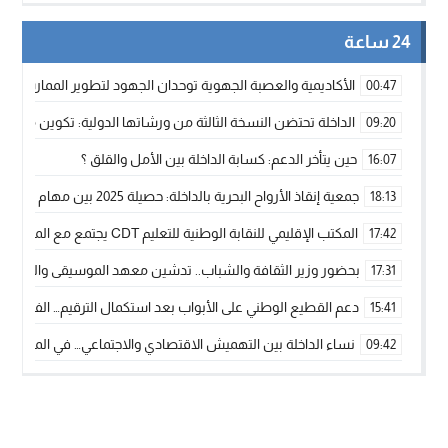
24 ساعة
الأكاديمية والعصبة الجهوية توحدان الجهود لتطوير الممارسة الك
00:47
الداخلة تحتضن النسخة الثالثة من ورشاتها الدولية: تكوين متخصص 
09:20
حين يتأخر الدعم: كسابة الداخلة بين الأمل والقلق ؟
16:07
جمعية إنقاذ الأرواح البحرية بالداخلة: حصيلة 2025 بين مهام الإنقاذ ومشروع “دار البحار”
18:13
المكتب الإقليمي للنقابة الوطنية للتعليم CDT يجتمع مع المدير الإقليمي لمناقشة ملفات جوهرية لنساء ورجال التعليم
17:42
بحضور وزير الثقافة والشباب.. تدشين معهد الموسيقى والفنون الكوريغرافي
17:31
دعم القطيع الوطني على الأبواب بعد استكمال الترقيم… الفلاحة 
15:41
نساء الداخلة بين التهميش الاقتصادي والاجتماعي… في المؤسسات ا
09:42
طائرات “لارام” تغيّر مسارها نحو الداخلة بسبب الغبار الكثيف
11:28
“مجلس جهة الداخلة وادي الذهب يسلم سيارة إسعاف لدعم مهنيي
15:51