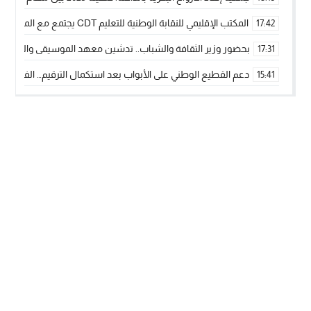
المكتب الإقليمي للنقابة الوطنية للتعليم CDT يجتمع مع المدير الإقليمي لمناقشة ملفات جوهرية لنساء ورجال التعليم
17:42
بحضور وزير الثقافة والشباب.. تدشين معهد الموسيقى والفنون الكوريغرافي
17:31
دعم القطيع الوطني على الأبواب بعد استكمال الترقيم… الفلاحة 
15:41
نساء الداخلة بين التهميش الاقتصادي والاجتماعي… في المؤسسات ا
09:42
طائرات “لارام” تغيّر مسارها نحو الداخلة بسبب الغبار الكثيف
11:28
“مجلس جهة الداخلة وادي الذهب يسلم سيارة إسعاف لدعم مهنيي
15:51
الخطاط ينجا يعطي شارة الانطلاقة… وآسفي تحصد جائزة دوري الكر
22:08
أخنوش يحدد أربع أولويات لمشروع قانون المالية 2026 لمرحلة جديدة من النمو والعدالة الاجتماعية
20:25
اجتماع أمني رفيع المستوى: استراتيجية استباقية لتعزيز أمن المملك
14:43
في ذكرى عيد العرش.. الخطاط ينجا يُشيد بالإشعاع التنموي للأقالي
20:20
جريدة الساحل بريس
© 2026 جميع الحقوق محفوظة.