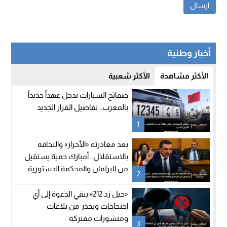
أخبار وطنية
الأكثر مشاهدة
الأكثر شعبية
صفائح السيارات تدخل عهداً جديداً
بالمغرب.. تفاصيل القرار الجديد
1
بعد مغادرته «الأحرار» والتحاقه
بالاستقلال.. أمبارك حمية يستقيل
من البرلمان والمحكمة الدستورية
2
تعلن شغور مقعده
«جيل زد 212» ينفي الدعوة إلى أي
احتجاجات ويحذر من بلاغات
ومنشورات مفبركة
3