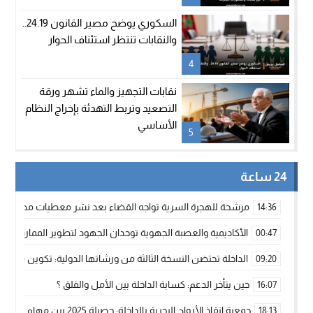
السكوري يوضح مصير القانون 24.19..
والنقابات تنتظر استئناف الحوار
4
نقابات التجهيز والماء تشهر ورقة
التصعيد وتربط التهدئة بإخراج النظام
الأساسي
5
24 ساعة
مرشحة للهجرة السرية تواجه القضاء بعد نشر معطيات مضللة
14:36
الأكاديمية والعصبة الجهوية توحدان الجهود لتطوير الممارسة الك
00:47
الداخلة تحتضن النسخة الثالثة من ورشاتها الدولية: تكوين متخصص 
09:20
حين يتأخر الدعم: كسابة الداخلة بين الأمل والقلق ؟
16:07
جمعية إنقاذ الأرواح البحرية بالداخلة: حصيلة 2025 بين مهام الإنقاذ ومشروع “دار البحار”
18:13