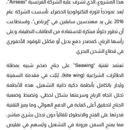
هذا المشروع، الذي تُشرف عليه الشركة الفرنسية “Airseas”،
يُعد نموذجاً لثورة التكنولوجيا الخضراء. تأسست الشركة عام
2016 على يد مهندسين سابقين في “إيرباص”، واستطاعت
أن تطور حلولاً مبتكرة للاستفادة من الطاقات النظيفة، وعلى
رأسها الرياح، كمصدر دفع بديل أو مكمّل للوقود الأحفوري
في قطاع الشحن البحري.
تعتمد تقنية “Seawing” على جناح ضخم شبيه بمظلة
الطائرات الشراعية (kite wing)، يُثبّت في مقدمة السفينة
ويُدار بالكامل بأنظمة ذكية ذاتية التشغيل. هذه الأنظمة
تحلل اتجاه الرياح وسرعتها بشكل لحظي، وتضبط وضعية
الجناح لتحقيق أعلى كفاءة في الدفع الهوائي. وما يميز التقنية
قدرتها على الفتح والانطواء تلقائياً دون تدخل بشري مباشر،
مما يمنح السفن مرونة في التشغيل ويُسهم في تقليص