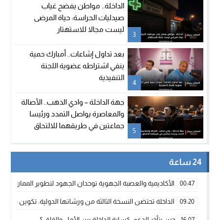
الداخلة.. مواطن يفضح غياب
صيدليات الحراسة: حياة المرضى
ليست مجالا للاستهتار
3
بعد تداول إشاعات.. أمبارك حمية
ينفي اشتراطه عضوية اللجنة
التنفيذية
4
جهة الداخلة – وادي الذهب.. الأصالة
والمعاصرة يواصل التمدد ورئيسا
جماعتين في طريقهما للالتحاق
5
بالحزب
24 ساعة
الأكاديمية والعصبة الجهوية توحدان الجهود لتطوير الممارسة الك
00:47
الداخلة تحتضن النسخة الثالثة من ورشاتها الدولية: تكوين متخصص 
09:20
حين يتأخر الدعم: كسابة الداخلة بين الأمل والقلق ؟
16:07