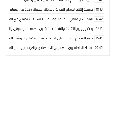
جمعية إنقاذ الأرواح البحرية بالداخلة: حصيلة 2025 بين مهام الإنقاذ ومشروع “دار البحار”
18:13
المكتب الإقليمي للنقابة الوطنية للتعليم CDT يجتمع مع المدير الإقليمي لمناقشة ملفات جوهرية لنساء ورجال التعليم
17:42
بحضور وزير الثقافة والشباب.. تدشين معهد الموسيقى والفنون الكوريغرافي
17:31
دعم القطيع الوطني على الأبواب بعد استكمال الترقيم… الفلاحة 
15:41
نساء الداخلة بين التهميش الاقتصادي والاجتماعي… في المؤسسات ا
09:42
طائرات “لارام” تغيّر مسارها نحو الداخلة بسبب الغبار الكثيف
11:28
“مجلس جهة الداخلة وادي الذهب يسلم سيارة إسعاف لدعم مهنيي
15:51
الخطاط ينجا يعطي شارة الانطلاقة… وآسفي تحصد جائزة دوري الكر
22:08
أخنوش يحدد أربع أولويات لمشروع قانون المالية 2026 لمرحلة جديدة من النمو والعدالة الاجتماعية
20:25
اجتماع أمني رفيع المستوى: استراتيجية استباقية لتعزيز أمن المملك
14:43
في ذكرى عيد العرش.. الخطاط ينجا يُشيد بالإشعاع التنموي للأقالي
20:20
🥋🔥 بطل من الداخلة يتوج بلقب عالمي في الصين ويكتب فصلاً جديد
09:19