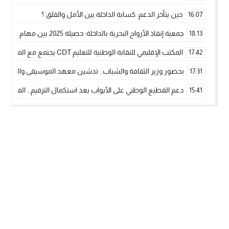
حين يتأخر الدعم: كسابة الداخلة بين الأمل والقلق ؟
16:07
جمعية إنقاذ الأرواح البحرية بالداخلة: حصيلة 2025 بين مهام الإنقاذ ومشروع “دار البحار”
18:13
المكتب الإقليمي للنقابة الوطنية للتعليم CDT يجتمع مع المدير الإقليمي لمناقشة ملفات جوهرية لنساء ورجال التعليم
17:42
بحضور وزير الثقافة والشباب.. تدشين معهد الموسيقى والفنون الكوريغرافي
17:31
دعم القطيع الوطني على الأبواب بعد استكمال الترقيم… الفلاحة 
15:41
نساء الداخلة بين التهميش الاقتصادي والاجتماعي… في المؤسسات ا
09:42
طائرات “لارام” تغيّر مسارها نحو الداخلة بسبب الغبار الكثيف
11:28
“مجلس جهة الداخلة وادي الذهب يسلم سيارة إسعاف لدعم مهنيي
15:51
الخطاط ينجا يعطي شارة الانطلاقة… وآسفي تحصد جائزة دوري الكر
22:08
أخنوش يحدد أربع أولويات لمشروع قانون المالية 2026 لمرحلة جديدة من النمو والعدالة الاجتماعية
20:25
اجتماع أمني رفيع المستوى: استراتيجية استباقية لتعزيز أمن المملك
14:43
في ذكرى عيد العرش.. الخطاط ينجا يُشيد بالإشعاع التنموي للأقالي
20:20