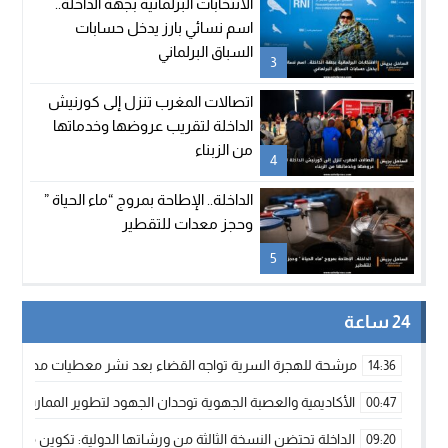
الانتخابات البرلمانية بجهة الداخلة..
اسم نسائي بارز يدخل حسابات
السباق البرلماني
3
اتصالات المغرب تنزل إلى كورنيش
الداخلة لتقريب عروضها وخدماتها
من الزبناء
4
الداخلة.. الإطاحة بمروج “ماء الحياة ”
وحجز معدات للتقطير
5
24 ساعة
مرشحة للهجرة السرية تواجه القضاء بعد نشر معطيات مضللة
14:36
الأكاديمية والعصبة الجهوية توحدان الجهود لتطوير الممارسة الك
00:47
الداخلة تحتضن النسخة الثالثة من ورشاتها الدولية: تكوين متخصص 
09:20