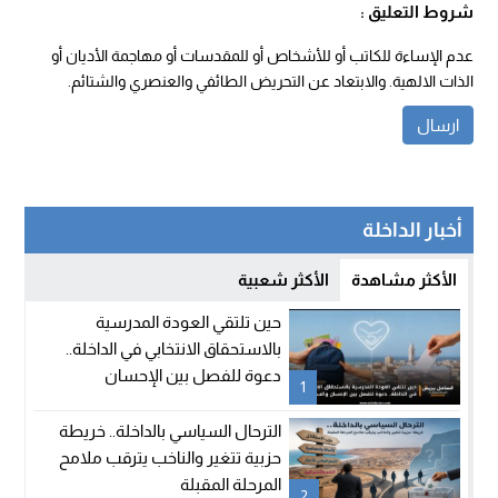
شروط التعليق :
عدم الإساءة للكاتب أو للأشخاص أو للمقدسات أو مهاجمة الأديان أو
الذات الالهية. والابتعاد عن التحريض الطائفي والعنصري والشتائم.
أخبار الداخلة
الأكثر مشاهدة
الأكثر شعبية
حين تلتقي العودة المدرسية
بالاستحقاق الانتخابي في الداخلة..
دعوة للفصل بين الإحسان
1
والسياسة
الترحال السياسي بالداخلة.. خريطة
حزبية تتغير والناخب يترقب ملامح
المرحلة المقبلة
2