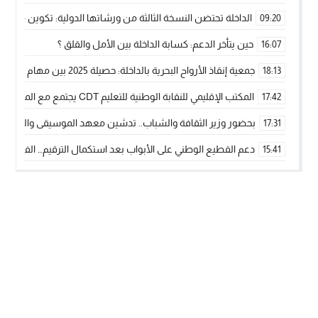
الداخلة تحتضن النسخة الثالثة من ورشاتها الدولية: تكوين متخصص 
09:20
حين يتأخر الدعم: كسابة الداخلة بين الأمل والقلق ؟
16:07
جمعية إنقاذ الأرواح البحرية بالداخلة: حصيلة 2025 بين مهام الإنقاذ ومشروع “دار البحار”
18:13
المكتب الإقليمي للنقابة الوطنية للتعليم CDT يجتمع مع المدير الإقليمي لمناقشة ملفات جوهرية لنساء ورجال التعليم
17:42
بحضور وزير الثقافة والشباب.. تدشين معهد الموسيقى والفنون الكوريغرافي
17:31
دعم القطيع الوطني على الأبواب بعد استكمال الترقيم… الفلاحة 
15:41
نساء الداخلة بين التهميش الاقتصادي والاجتماعي… في المؤسسات ا
09:42
طائرات “لارام” تغيّر مسارها نحو الداخلة بسبب الغبار الكثيف
11:28
“مجلس جهة الداخلة وادي الذهب يسلم سيارة إسعاف لدعم مهنيي
15:51
الخطاط ينجا يعطي شارة الانطلاقة… وآسفي تحصد جائزة دوري الكر
22:08
أخنوش يحدد أربع أولويات لمشروع قانون المالية 2026 لمرحلة جديدة من النمو والعدالة الاجتماعية
20:25
اجتماع أمني رفيع المستوى: استراتيجية استباقية لتعزيز أمن المملك
14:43