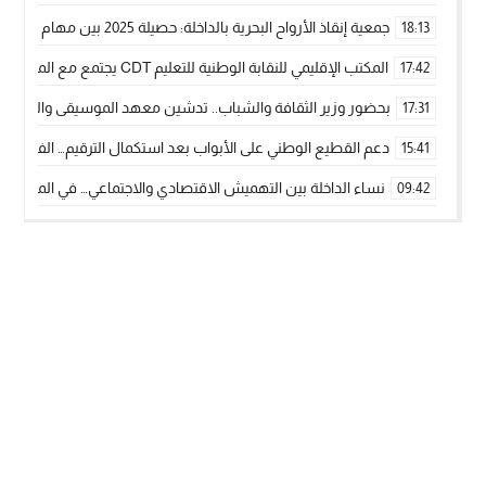
جمعية إنقاذ الأرواح البحرية بالداخلة: حصيلة 2025 بين مهام الإنقاذ ومشروع “دار البحار”
18:13
المكتب الإقليمي للنقابة الوطنية للتعليم CDT يجتمع مع المدير الإقليمي لمناقشة ملفات جوهرية لنساء ورجال التعليم
17:42
بحضور وزير الثقافة والشباب.. تدشين معهد الموسيقى والفنون الكوريغرافي
17:31
دعم القطيع الوطني على الأبواب بعد استكمال الترقيم… الفلاحة 
15:41
نساء الداخلة بين التهميش الاقتصادي والاجتماعي… في المؤسسات ا
09:42
طائرات “لارام” تغيّر مسارها نحو الداخلة بسبب الغبار الكثيف
11:28
“مجلس جهة الداخلة وادي الذهب يسلم سيارة إسعاف لدعم مهنيي
15:51
الخطاط ينجا يعطي شارة الانطلاقة… وآسفي تحصد جائزة دوري الكر
22:08
أخنوش يحدد أربع أولويات لمشروع قانون المالية 2026 لمرحلة جديدة من النمو والعدالة الاجتماعية
20:25
اجتماع أمني رفيع المستوى: استراتيجية استباقية لتعزيز أمن المملك
14:43
في ذكرى عيد العرش.. الخطاط ينجا يُشيد بالإشعاع التنموي للأقالي
20:20
🥋🔥 بطل من الداخلة يتوج بلقب عالمي في الصين ويكتب فصلاً جديد
09:19