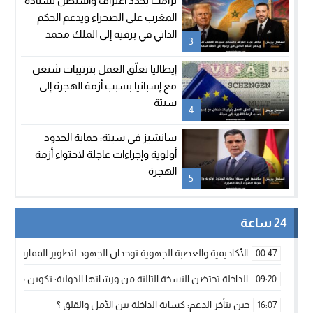
ترامب يجدد اعتراف واشنطن بسيادة
المغرب على الصحراء ويدعم الحكم
الذاتي في برقية إلى الملك محمد
3
السادس
إيطاليا تعلّق العمل بترتيبات شنغن
مع إسبانيا بسبب أزمة الهجرة إلى
سبتة
4
سانشيز في سبتة: حماية الحدود
أولوية وإجراءات عاجلة لاحتواء أزمة
الهجرة
5
24 ساعة
الأكاديمية والعصبة الجهوية توحدان الجهود لتطوير الممارسة الك
00:47
الداخلة تحتضن النسخة الثالثة من ورشاتها الدولية: تكوين متخصص 
09:20
حين يتأخر الدعم: كسابة الداخلة بين الأمل والقلق ؟
16:07