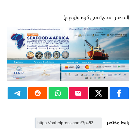
المصدر : مدي1تيفي.كوم و(و م ع)
رابط مختصر