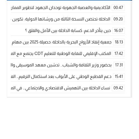
الأكاديمية والعصبة الجهوية توحدان الجهود لتطوير الممارسة الك
00:47
الداخلة تحتضن النسخة الثالثة من ورشاتها الدولية: تكوين متخصص 
09:20
حين يتأخر الدعم: كسابة الداخلة بين الأمل والقلق ؟
16:07
جمعية إنقاذ الأرواح البحرية بالداخلة: حصيلة 2025 بين مهام الإنقاذ ومشروع “دار البحار”
18:13
المكتب الإقليمي للنقابة الوطنية للتعليم CDT يجتمع مع المدير الإقليمي لمناقشة ملفات جوهرية لنساء ورجال التعليم
17:42
بحضور وزير الثقافة والشباب.. تدشين معهد الموسيقى والفنون الكوريغرافي
17:31
دعم القطيع الوطني على الأبواب بعد استكمال الترقيم… الفلاحة 
15:41
نساء الداخلة بين التهميش الاقتصادي والاجتماعي… في المؤسسات ا
09:42
طائرات “لارام” تغيّر مسارها نحو الداخلة بسبب الغبار الكثيف
11:28
“مجلس جهة الداخلة وادي الذهب يسلم سيارة إسعاف لدعم مهنيي
15:51
الخطاط ينجا يعطي شارة الانطلاقة… وآسفي تحصد جائزة دوري الكر
22:08
أخنوش يحدد أربع أولويات لمشروع قانون المالية 2026 لمرحلة جديدة من النمو والعدالة الاجتماعية
20:25