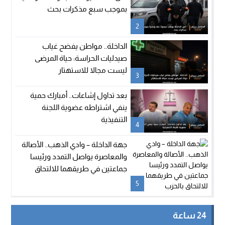
بموجب سبع مذكرات بحث
2
الداخلة.. مواطن يفضح غياب
صيدليات الحراسة: حياة المرضى
ليست مجالا للاستهتار
3
بعد تداول إشاعات.. أمبارك حمية
ينفي اشتراطه عضوية اللجنة
التنفيذية
4
جهة الداخلة – وادي الذهب.. الأصالة
والمعاصرة يواصل التمدد ورئيسا
جماعتين في طريقهما للالتحاق
بالحزب
5
24 ساعة