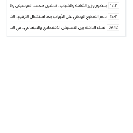
بحضور وزير الثقافة والشباب.. تدشين معهد الموسيقى والفنون الكوريغرافي
17:31
دعم القطيع الوطني على الأبواب بعد استكمال الترقيم… الفلاحة 
15:41
نساء الداخلة بين التهميش الاقتصادي والاجتماعي… في المؤسسات ا
09:42
طائرات “لارام” تغيّر مسارها نحو الداخلة بسبب الغبار الكثيف
11:28
“مجلس جهة الداخلة وادي الذهب يسلم سيارة إسعاف لدعم مهنيي
15:51
الخطاط ينجا يعطي شارة الانطلاقة… وآسفي تحصد جائزة دوري الكر
22:08
أخنوش يحدد أربع أولويات لمشروع قانون المالية 2026 لمرحلة جديدة من النمو والعدالة الاجتماعية
20:25
اجتماع أمني رفيع المستوى: استراتيجية استباقية لتعزيز أمن المملك
14:43
في ذكرى عيد العرش.. الخطاط ينجا يُشيد بالإشعاع التنموي للأقالي
20:20
🥋🔥 بطل من الداخلة يتوج بلقب عالمي في الصين ويكتب فصلاً جديد
09:19
جريدة الساحل بريس
© 2026 جميع الحقوق محفوظة.
تصميم
مجلة الووردبريس