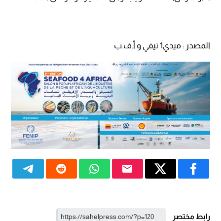
المصدر : ميدي1 تيفي و أ.ف.ب
رابط مختصر