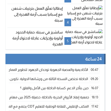
إيطاليا تعلّق العمل بترتيبات شنغن
مع إسبانيا بسبب أزمة الهجرة إلى
سبتة
4
سانشيز في سبتة: حماية الحدود
أولوية وإجراءات عاجلة لاحتواء أزمة
5
الهجرة
24 ساعة
الأكاديمية والعصبة الجهوية توحدان الجهود لتطوير الممارسة الك
00:47
الداخلة تحتضن النسخة الثالثة من ورشاتها الدولية: تكوين متخصص 
09:20
حين يتأخر الدعم: كسابة الداخلة بين الأمل والقلق ؟
16:07
جمعية إنقاذ الأرواح البحرية بالداخلة: حصيلة 2025 بين مهام الإنقاذ ومشروع “دار البحار”
18:13
المكتب الإقليمي للنقابة الوطنية للتعليم CDT يجتمع مع المدير الإقليمي لمناقشة ملفات جوهرية لنساء ورجال التعليم
17:42