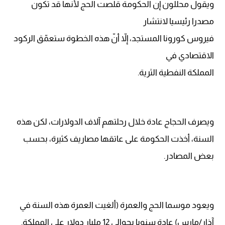
ويقول محللون إن الحكومة قلّصت الحج لأنها قد تكون
مصدرا رئيسيا لانتشار
فيروس كورونا المستجد، إلاّ أنّ هذه الخطوة ستعمّق الركود
الاقتصادي في
المملكة النفطية الثرية.
ويصرف الحجاج عادة خلال رحلتهم آلاف الدولارات، لكن هذه
السنة، أخذت الحكومة على عاتقها مصاريف كثيرة، بحسب
بعض المصادر.
ويعود موسما الحج والعمرة (ألغيت العمرة هذه السنة في
آذار/مارس) عادة سنويا بحوالى 12 مليار دولار على المملكة.