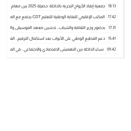
جمعية إنقاذ الأرواح البحرية بالداخلة: حصيلة 2025 بين مهام الإنقاذ ومشروع “دار البحار”
18:13
المكتب الإقليمي للنقابة الوطنية للتعليم CDT يجتمع مع المدير الإقليمي لمناقشة ملفات جوهرية لنساء ورجال التعليم
17:42
بحضور وزير الثقافة والشباب.. تدشين معهد الموسيقى والفنون الكوريغرافي
17:31
دعم القطيع الوطني على الأبواب بعد استكمال الترقيم… الفلاحة 
15:41
نساء الداخلة بين التهميش الاقتصادي والاجتماعي… في المؤسسات ا
09:42
طائرات “لارام” تغيّر مسارها نحو الداخلة بسبب الغبار الكثيف
11:28
“مجلس جهة الداخلة وادي الذهب يسلم سيارة إسعاف لدعم مهنيي
15:51
الخطاط ينجا يعطي شارة الانطلاقة… وآسفي تحصد جائزة دوري الكر
22:08
أخنوش يحدد أربع أولويات لمشروع قانون المالية 2026 لمرحلة جديدة من النمو والعدالة الاجتماعية
20:25
اجتماع أمني رفيع المستوى: استراتيجية استباقية لتعزيز أمن المملك
14:43
في ذكرى عيد العرش.. الخطاط ينجا يُشيد بالإشعاع التنموي للأقالي
20:20
🥋🔥 بطل من الداخلة يتوج بلقب عالمي في الصين ويكتب فصلاً جديد
09:19