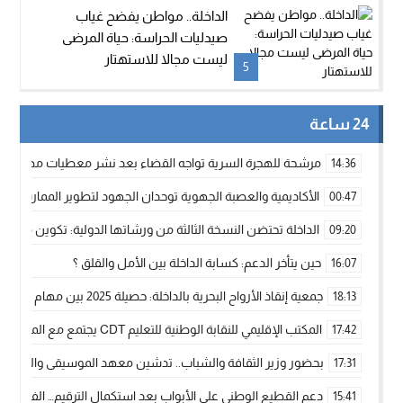
الداخلة.. مواطن يفضح غياب
صيدليات الحراسة: حياة المرضى
ليست مجالا للاستهتار
5
24 ساعة
مرشحة للهجرة السرية تواجه القضاء بعد نشر معطيات مضللة
14:36
الأكاديمية والعصبة الجهوية توحدان الجهود لتطوير الممارسة الك
00:47
الداخلة تحتضن النسخة الثالثة من ورشاتها الدولية: تكوين متخصص 
09:20
حين يتأخر الدعم: كسابة الداخلة بين الأمل والقلق ؟
16:07
جمعية إنقاذ الأرواح البحرية بالداخلة: حصيلة 2025 بين مهام الإنقاذ ومشروع “دار البحار”
18:13
المكتب الإقليمي للنقابة الوطنية للتعليم CDT يجتمع مع المدير الإقليمي لمناقشة ملفات جوهرية لنساء ورجال التعليم
17:42
بحضور وزير الثقافة والشباب.. تدشين معهد الموسيقى والفنون الكوريغرافي
17:31
دعم القطيع الوطني على الأبواب بعد استكمال الترقيم… الفلاحة 
15:41