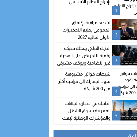
بإخراج النظام الأساسي
1
تشديد مراقبة الإنفاق
العمومي يطبع التحضيرات
2
الأولى لمالية 2027
الدرك الملكي يفكك شبكة
رقمية للتحريض على الهجرة
3
غير النظامية ويوقف مشرفي
مجموعة “واتساب” بالفنيدق
شبهات فواتير مشبوهة
تقود الجمارك إلى مراقبة أكثر
من 200 شركة
4
الداخلة في صدارة الجهات
المغربية بسوق الشغل..
5
والمؤشرات الوطنية تبعث
على التفاؤل