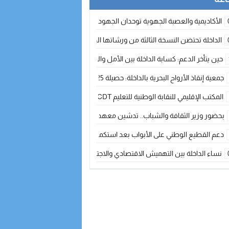
الأكاديمية والعصبة الجهوية توحدان الجهود لتطوير الممارسة الكروية بجهة الد
الداخلة تحتضن النسخة الثالثة من ورشاتها الدولية: تكوين متخصص في التراث الأر
حين يتأخر الدعم: كسابة الداخلة بين الأمل والقلق ؟
جمعية إنقاذ الأرواح البحرية بالداخلة: حصيلة 2025 بين مهام الإنقاذ ومشروع “دار البحار”
المكتب الإقليمي للنقابة الوطنية للتعليم CDT يجتمع مع المدير الإقليمي لمناقشة ملفات جوهرية لنساء ورجال التعليم
بحضور وزير الثقافة والشباب.. تدشين معهد الموسيقى والفنون الكوريغرافية بالداخلة بغلا
دعم القطيع الوطني على الأبواب بعد استكمال الترقيم… الفلاحة المغربية نحو 
نساء الداخلة بين التهميش الاقتصادي والاجتماعي… في المؤسسات الإنتاجية البح
طائرات “لارام” تغيّر مسارها نحو الداخلة بسبب الغبار الكثيف
“مجلس جهة الداخلة وادي الذهب يسلم سيارة إسعاف لدعم مهنيي الصيد التقل
الخطاط ينجا يعطي شارة الانطلاقة… وآسفي تحصد جائزة دوري الكرة الحديدية با
أخنوش يحدد أربع أولويات لمشروع قانون المالية 2026 لمرحلة جديدة من النمو والعدالة الاجتماعية