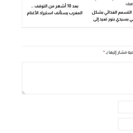
بعد 10 أشهر من التوقف ..
 التسمم الغذائي بشكل
المغرب يستأنف استيراد الأغنام
 بسيدي بنور تعيد إلى
من رومانيا
الواجهة مخاطر التسممات التي
امى في فصل الصيف
مية مشار إليها بـ
*