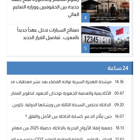
جديدة بين الحقوقيين ووزارة التعليم
العالي
4
صفائح السيارات تدخل عهداً جديداً
بالمغرب.. تفاصيل القرار الجديد
5
24 ساعة
مرشحة للهجرة السرية تواجه القضاء بعد نشر معطيات مضللة
14:36
الأكاديمية والعصبة الجهوية توحدان الجهود لتطوير الممارسة الك
00:47
الداخلة تحتضن النسخة الثالثة من ورشاتها الدولية: تكوين متخصص 
09:20
حين يتأخر الدعم: كسابة الداخلة بين الأمل والقلق ؟
16:07
جمعية إنقاذ الأرواح البحرية بالداخلة: حصيلة 2025 بين مهام الإنقاذ ومشروع “دار البحار”
18:13
المكتب الإقليمي للنقابة الوطنية للتعليم CDT يجتمع مع المدير الإقليمي لمناقشة ملفات جوهرية لنساء ورجال التعليم
17:42