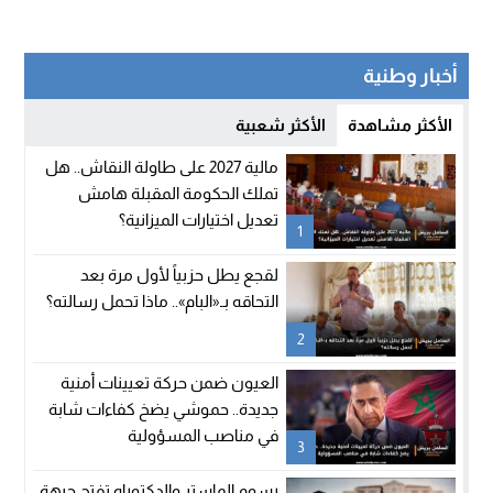
أخبار وطنية
الأكثر مشاهدة
الأكثر شعبية
مالية 2027 على طاولة النقاش.. هل
تملك الحكومة المقبلة هامش
تعديل اختيارات الميزانية؟
1
لقجع يطل حزبياً لأول مرة بعد
التحاقه بـ«البام».. ماذا تحمل رسالته؟
2
العيون ضمن حركة تعيينات أمنية
جديدة.. حموشي يضخ كفاءات شابة
في مناصب المسؤولية
3
رسوم الماستر والدكتوراه تفتح جبهة