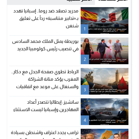
مدريد تصعّد ضد روما.. إسبانيا تهدد
بـ«تدابير متناسبة» رداً على تعليق
شنغن
1
بوريطة يمثل الملك محمد السادس
في تنصيب رئيس كولومبيا الجديد
2
الرباط تطوي صفحة الجدل مع دكار..
المغرب يؤكد متانة الشراكة
والسنغال على موعد مع اتفاقيات
3
جديدة
سانشيز: إيطاليا تتصدر أعداد
المهاجرين وإسبانيا ليست الاستثناء
4
ترامب يجدد اعتراف واشنطن بسيادة