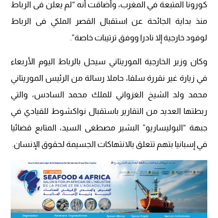
كورونا المتبعة في المغرب، وأضاقت أنه “لم يعلن فى الرباط
منذ بداية الجائحة عن استقبال القصر الملكي فى الرباط
لوفود خارجية إلا نادرا ووفق ترتيبات خاصة”.
وكان وزير الخارجية الموريتاني سيحل بالرباط اليوم الأربعاء
في زيارة غير نقررة سلفا، حاملا رسالة من الرئيس الموريتاني
محمد ولد الشيخ الغزواني للملك محمد السادس، والتي
ربطتها العديد من التقارير باستقبال نواكشوط للقيادي في
جبهة “البوليساريو” البشير مصطغى السيد، المتابع قضائيا
في إسبانيا بتهم تتعلق بالانتهاكات الجسيمة لحقوق الإنسان.