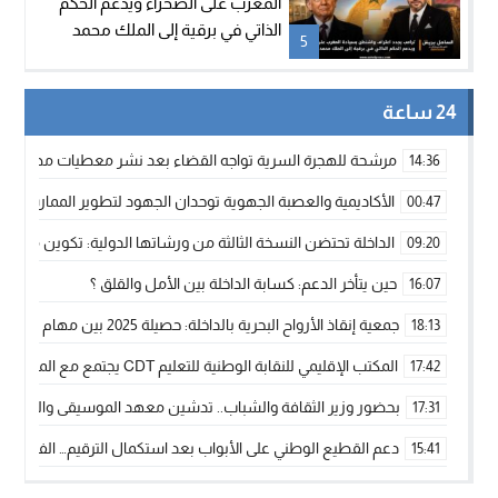
المغرب على الصحراء ويدعم الحكم
الذاتي في برقية إلى الملك محمد
5
السادس
24 ساعة
مرشحة للهجرة السرية تواجه القضاء بعد نشر معطيات مضللة
14:36
الأكاديمية والعصبة الجهوية توحدان الجهود لتطوير الممارسة الك
00:47
الداخلة تحتضن النسخة الثالثة من ورشاتها الدولية: تكوين متخصص 
09:20
حين يتأخر الدعم: كسابة الداخلة بين الأمل والقلق ؟
16:07
جمعية إنقاذ الأرواح البحرية بالداخلة: حصيلة 2025 بين مهام الإنقاذ ومشروع “دار البحار”
18:13
المكتب الإقليمي للنقابة الوطنية للتعليم CDT يجتمع مع المدير الإقليمي لمناقشة ملفات جوهرية لنساء ورجال التعليم
17:42
بحضور وزير الثقافة والشباب.. تدشين معهد الموسيقى والفنون الكوريغرافي
17:31
دعم القطيع الوطني على الأبواب بعد استكمال الترقيم… الفلاحة 
15:41
نساء الداخلة بين التهميش الاقتصادي والاجتماعي… في المؤسسات ا
09:42