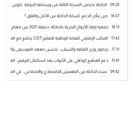
الداخلة تحتضن النسخة الثالثة من ورشاتها الدولية: تكوين متخصص 
09:20
حين يتأخر الدعم: كسابة الداخلة بين الأمل والقلق ؟
16:07
جمعية إنقاذ الأرواح البحرية بالداخلة: حصيلة 2025 بين مهام الإنقاذ ومشروع “دار البحار”
18:13
المكتب الإقليمي للنقابة الوطنية للتعليم CDT يجتمع مع المدير الإقليمي لمناقشة ملفات جوهرية لنساء ورجال التعليم
17:42
بحضور وزير الثقافة والشباب.. تدشين معهد الموسيقى والفنون الكوريغرافي
17:31
دعم القطيع الوطني على الأبواب بعد استكمال الترقيم… الفلاحة 
15:41
نساء الداخلة بين التهميش الاقتصادي والاجتماعي… في المؤسسات ا
09:42
طائرات “لارام” تغيّر مسارها نحو الداخلة بسبب الغبار الكثيف
11:28
“مجلس جهة الداخلة وادي الذهب يسلم سيارة إسعاف لدعم مهنيي
15:51
الخطاط ينجا يعطي شارة الانطلاقة… وآسفي تحصد جائزة دوري الكر
22:08
أخنوش يحدد أربع أولويات لمشروع قانون المالية 2026 لمرحلة جديدة من النمو والعدالة الاجتماعية
20:25
اجتماع أمني رفيع المستوى: استراتيجية استباقية لتعزيز أمن المملك
14:43