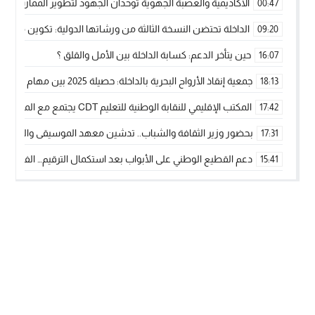
الأكاديمية والعصبة الجهوية توحدان الجهود لتطوير الممارسة الك
00:47
الداخلة تحتضن النسخة الثالثة من ورشاتها الدولية: تكوين متخصص 
09:20
حين يتأخر الدعم: كسابة الداخلة بين الأمل والقلق ؟
16:07
جمعية إنقاذ الأرواح البحرية بالداخلة: حصيلة 2025 بين مهام الإنقاذ ومشروع “دار البحار”
18:13
المكتب الإقليمي للنقابة الوطنية للتعليم CDT يجتمع مع المدير الإقليمي لمناقشة ملفات جوهرية لنساء ورجال التعليم
17:42
بحضور وزير الثقافة والشباب.. تدشين معهد الموسيقى والفنون الكوريغرافي
17:31
دعم القطيع الوطني على الأبواب بعد استكمال الترقيم… الفلاحة 
15:41
نساء الداخلة بين التهميش الاقتصادي والاجتماعي… في المؤسسات ا
09:42
طائرات “لارام” تغيّر مسارها نحو الداخلة بسبب الغبار الكثيف
11:28
“مجلس جهة الداخلة وادي الذهب يسلم سيارة إسعاف لدعم مهنيي
15:51
الخطاط ينجا يعطي شارة الانطلاقة… وآسفي تحصد جائزة دوري الكر
22:08
أخنوش يحدد أربع أولويات لمشروع قانون المالية 2026 لمرحلة جديدة من النمو والعدالة الاجتماعية
20:25