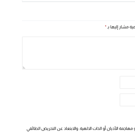
صناعة عسكرية بين البلدين فوق
الأراضي الجزائرية
مية مشار إليها بـ
*
هاجمة الأديان أو الذات الالهية. والابتعاد عن التحريض الطائفي