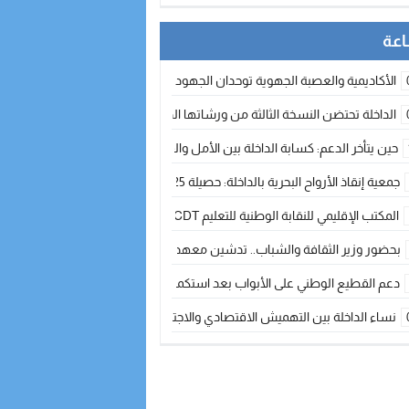
الأكاديمية والعصبة الجهوية توحدان الجهود لتطوير الممارسة الكروية بجهة الد
الداخلة تحتضن النسخة الثالثة من ورشاتها الدولية: تكوين متخصص في التراث الأر
حين يتأخر الدعم: كسابة الداخلة بين الأمل والقلق ؟
جمعية إنقاذ الأرواح البحرية بالداخلة: حصيلة 2025 بين مهام الإنقاذ ومشروع “دار البحار”
المكتب الإقليمي للنقابة الوطنية للتعليم CDT يجتمع مع المدير الإقليمي لمناقشة ملفات جوهرية لنساء ورجال التعليم
بحضور وزير الثقافة والشباب.. تدشين معهد الموسيقى والفنون الكوريغرافية بالداخلة بغلا
دعم القطيع الوطني على الأبواب بعد استكمال الترقيم… الفلاحة المغربية نحو 
نساء الداخلة بين التهميش الاقتصادي والاجتماعي… في المؤسسات الإنتاجية البح
طائرات “لارام” تغيّر مسارها نحو الداخلة بسبب الغبار الكثيف
“مجلس جهة الداخلة وادي الذهب يسلم سيارة إسعاف لدعم مهنيي الصيد التقل