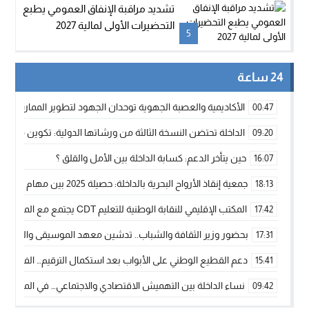
تشديد مراقبة الإنفاق العمومي يطبع
التحضيرات الأولى لمالية 2027
5
24 ساعة
الأكاديمية والعصبة الجهوية توحدان الجهود لتطوير الممارسة الك
00:47
الداخلة تحتضن النسخة الثالثة من ورشاتها الدولية: تكوين متخصص 
09:20
حين يتأخر الدعم: كسابة الداخلة بين الأمل والقلق ؟
16:07
جمعية إنقاذ الأرواح البحرية بالداخلة: حصيلة 2025 بين مهام الإنقاذ ومشروع “دار البحار”
18:13
المكتب الإقليمي للنقابة الوطنية للتعليم CDT يجتمع مع المدير الإقليمي لمناقشة ملفات جوهرية لنساء ورجال التعليم
17:42
بحضور وزير الثقافة والشباب.. تدشين معهد الموسيقى والفنون الكوريغرافي
17:31
دعم القطيع الوطني على الأبواب بعد استكمال الترقيم… الفلاحة 
15:41
نساء الداخلة بين التهميش الاقتصادي والاجتماعي… في المؤسسات ا
09:42