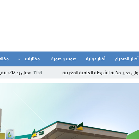
أخبار الصحراء
أخبار دولية
صوت و صورة
مختارات
مقالا
الشرطة العلمية المغربية
11:54
«جيل زد 212» ينفي الدعوة إلى أي احتجاجات ويحذر من بلاغات ومنشورات مفبركة