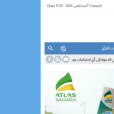
الجمعة 7 أغسطس 2026 - 11:26 صباحًا
ت الرأي
11:18
السكوري يوضح مصير القانون 24.19.. والنقابات 