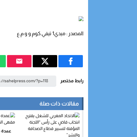
المصدر : ميدي1 تيفي.كوم و و.م.ع
رابط مختصر
مقالات ذات صلة
عمدة م