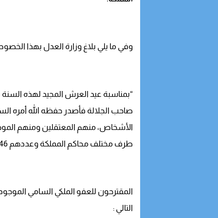
وفي ما يلي بلاغ وزارة العدل بهذا الخصو
“بمناسبة عيد العرش المجيد لهذه السنة 1441 هجرية 2020 ميلادية، تفضل
صاحب الجلالة فأصدر حفظه الله أمره ال
الأشخاص، منهم المعتقلين ومنهم الموج
طرف مختلف محاكم المملكة وعددهم 1446 شخصا وهم كالآتي :
التالي :