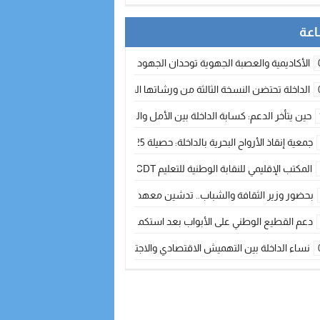
الأكاديمية والعصبة الجهوية توحدان الجهود لتطوير الممارسة الكروية بجهة الد
الداخلة تحتضن النسخة الثالثة من ورشاتها الدولية: تكوين متخصص في التراث الأر
حين يتأخر الدعم: كسابة الداخلة بين الأمل والقلق ؟
جمعية إنقاذ الأرواح البحرية بالداخلة: حصيلة 2025 بين مهام الإنقاذ ومشروع “دار البحار”
المكتب الإقليمي للنقابة الوطنية للتعليم CDT يجتمع مع المدير الإقليمي لمناقشة ملفات جوهرية لنساء ورجال التعليم
بحضور وزير الثقافة والشباب.. تدشين معهد الموسيقى والفنون الكوريغرافية بالداخلة بغلا
دعم القطيع الوطني على الأبواب بعد استكمال الترقيم… الفلاحة المغربية نحو 
نساء الداخلة بين التهميش الاقتصادي والاجتماعي… في المؤسسات الإنتاجية البح
طائرات “لارام” تغيّر مسارها نحو الداخلة بسبب الغبار الكثيف
“مجلس جهة الداخلة وادي الذهب يسلم سيارة إسعاف لدعم مهنيي الصيد التقل