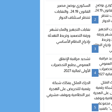
السكوري يوضح مصير
القانون 24.19.. والنقابات
تنتظر استئناف الحوار
2
نقابات التجهيز والماء تشهر
ورقة التصعيد وتربط التهدئة
بإخراج النظام الأساسي
3
تشديد مراقبة الإنفاق
العمومي يطبع التحضيرات
الأولى لمالية 2027
4
الدرك الملكي يفكك شبكة
رقمية للتحريض على الهجرة
غير النظامية ويوقف مشرفي
مجموعة “واتساب” بالفنيدق
5