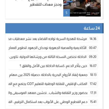
وحجز معدات للتقطير
5
24 ساعة
مرشحة للهجرة السرية تواجه القضاء بعد نشر معطيات مضللة
14:36
الأكاديمية والعصبة الجهوية توحدان الجهود لتطوير الممارسة الك
00:47
الداخلة تحتضن النسخة الثالثة من ورشاتها الدولية: تكوين متخصص 
09:20
حين يتأخر الدعم: كسابة الداخلة بين الأمل والقلق ؟
16:07
جمعية إنقاذ الأرواح البحرية بالداخلة: حصيلة 2025 بين مهام الإنقاذ ومشروع “دار البحار”
18:13
المكتب الإقليمي للنقابة الوطنية للتعليم CDT يجتمع مع المدير الإقليمي لمناقشة ملفات جوهرية لنساء ورجال التعليم
17:42
بحضور وزير الثقافة والشباب.. تدشين معهد الموسيقى والفنون الكوريغرافي
17:31
دعم القطيع الوطني على الأبواب بعد استكمال الترقيم… الفلاحة 
15:41