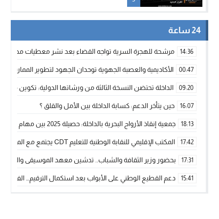
24 ساعة
مرشحة للهجرة السرية تواجه القضاء بعد نشر معطيات مضللة
14:36
الأكاديمية والعصبة الجهوية توحدان الجهود لتطوير الممارسة الك
00:47
الداخلة تحتضن النسخة الثالثة من ورشاتها الدولية: تكوين متخصص 
09:20
حين يتأخر الدعم: كسابة الداخلة بين الأمل والقلق ؟
16:07
جمعية إنقاذ الأرواح البحرية بالداخلة: حصيلة 2025 بين مهام الإنقاذ ومشروع “دار البحار”
18:13
المكتب الإقليمي للنقابة الوطنية للتعليم CDT يجتمع مع المدير الإقليمي لمناقشة ملفات جوهرية لنساء ورجال التعليم
17:42
بحضور وزير الثقافة والشباب.. تدشين معهد الموسيقى والفنون الكوريغرافي
17:31
دعم القطيع الوطني على الأبواب بعد استكمال الترقيم… الفلاحة 
15:41
نساء الداخلة بين التهميش الاقتصادي والاجتماعي… في المؤسسات ا
09:42
طائرات “لارام” تغيّر مسارها نحو الداخلة بسبب الغبار الكثيف
11:28