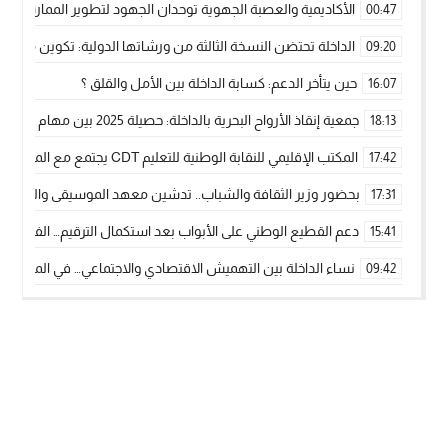
الأكاديمية والعصبة الجهوية توحدان الجهود لتطوير الممارسة الك
00:47
الداخلة تحتضن النسخة الثالثة من ورشاتها الدولية: تكوين متخصص 
09:20
حين يتأخر الدعم: كسابة الداخلة بين الأمل والقلق ؟
16:07
جمعية إنقاذ الأرواح البحرية بالداخلة: حصيلة 2025 بين مهام الإنقاذ ومشروع “دار البحار”
18:13
المكتب الإقليمي للنقابة الوطنية للتعليم CDT يجتمع مع المدير الإقليمي لمناقشة ملفات جوهرية لنساء ورجال التعليم
17:42
بحضور وزير الثقافة والشباب.. تدشين معهد الموسيقى والفنون الكوريغرافي
17:31
دعم القطيع الوطني على الأبواب بعد استكمال الترقيم… الفلاحة 
15:41
نساء الداخلة بين التهميش الاقتصادي والاجتماعي… في المؤسسات ا
09:42
طائرات “لارام” تغيّر مسارها نحو الداخلة بسبب الغبار الكثيف
11:28
“مجلس جهة الداخلة وادي الذهب يسلم سيارة إسعاف لدعم مهنيي
15:51
الخطاط ينجا يعطي شارة الانطلاقة… وآسفي تحصد جائزة دوري الكر
22:08
أخنوش يحدد أربع أولويات لمشروع قانون المالية 2026 لمرحلة جديدة من النمو والعدالة الاجتماعية
20:25