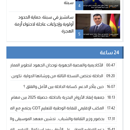
سبتة
4
سانشيز في سبتة: حماية الحدود
أولوية وإجراءات عاجلة لاحتواء أزمة
الهجرة
5
24 ساعة
الأكاديمية والعصبة الجهوية توحدان الجهود لتطوير الممارسة الك
00:47
الداخلة تحتضن النسخة الثالثة من ورشاتها الدولية: تكوين متخصص 
09:20
حين يتأخر الدعم: كسابة الداخلة بين الأمل والقلق ؟
16:07
جمعية إنقاذ الأرواح البحرية بالداخلة: حصيلة 2025 بين مهام الإنقاذ ومشروع “دار البحار”
18:13
المكتب الإقليمي للنقابة الوطنية للتعليم CDT يجتمع مع المدير الإقليمي لمناقشة ملفات جوهرية لنساء ورجال التعليم
17:42
بحضور وزير الثقافة والشباب.. تدشين معهد الموسيقى والفنون الكوريغرافي
17:31
دعم القطيع الوطني على الأبواب بعد استكمال الترقيم… الفلاحة 
15:41