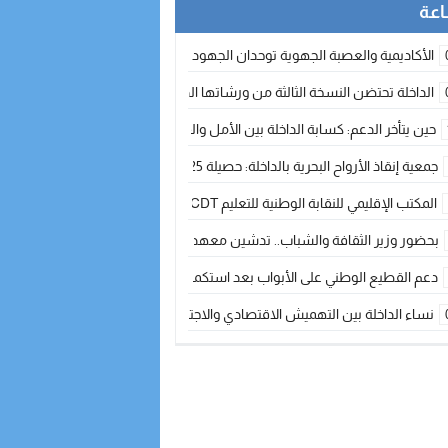
الأكاديمية والعصبة الجهوية توحدان الجهود لتطوير الممارسة الكروية بجهة الد
الداخلة تحتضن النسخة الثالثة من ورشاتها الدولية: تكوين متخصص في التراث الأر
حين يتأخر الدعم: كسابة الداخلة بين الأمل والقلق ؟
جمعية إنقاذ الأرواح البحرية بالداخلة: حصيلة 2025 بين مهام الإنقاذ ومشروع “دار البحار”
المكتب الإقليمي للنقابة الوطنية للتعليم CDT يجتمع مع المدير الإقليمي لمناقشة ملفات جوهرية لنساء ورجال التعليم
بحضور وزير الثقافة والشباب.. تدشين معهد الموسيقى والفنون الكوريغرافية بالداخلة بغلا
دعم القطيع الوطني على الأبواب بعد استكمال الترقيم… الفلاحة المغربية نحو 
نساء الداخلة بين التهميش الاقتصادي والاجتماعي… في المؤسسات الإنتاجية البح
طائرات “لارام” تغيّر مسارها نحو الداخلة بسبب الغبار الكثيف
“مجلس جهة الداخلة وادي الذهب يسلم سيارة إسعاف لدعم مهنيي الصيد التقل
الخطاط ينجا يعطي شارة الانطلاقة… وآسفي تحصد جائزة دوري الكرة الحديدية با