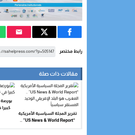
رابط مختصر
مقالات ذات صلة
بورصة ا
كبيرا 
تقرير المجلة السياسية الأمريكية
“US News & World Report” ..
المغـرب هو البلد الإفريقي الوحيد
المستقر سياسياً