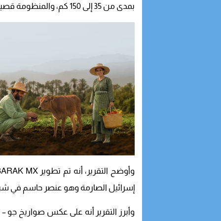
بمدى من 35 إلى 150 كم، والمنظومة قصيرة/ متوسطة المدى SPYDER بمدى من 20 الى 80 كلم.
إسرائيل الصارمة وهو عنصر حاسم في شبك
وأبرز التقرير أنه على عكس صواريخ جو –