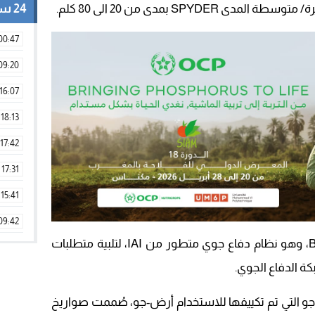
24 ساعة
00:47
09:20
16:07
18:13
17:42
17:31
15:41
09:42
وأوضح التقرير، أنه تم تطوير BARAK MX، وهو نظام دفاع جوي متطور من IAI، لتلبية متطلبات
11:28
ة الدفاع الجوي.
15:51
22:08
 جو التي تم تكييفها للاستخدام أرض-جو، صُممت صواريخ