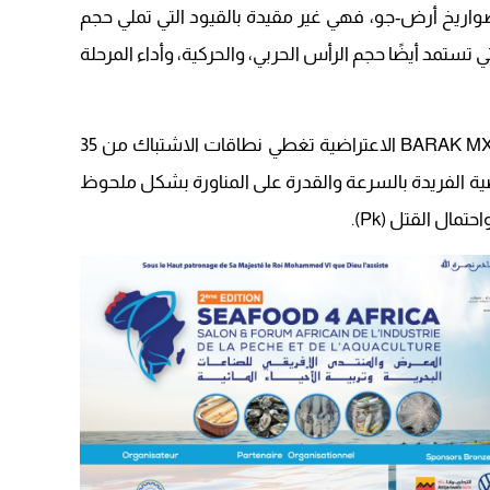
ح كصواريخ أرض-جو، فهي غير مقيدة بالقيود التي تملي حجم
20:25
 تستمد أيضًا حجم الرأس الحربي، والحركية، وأداء المرحلة
14:43
20:20
09:19
ويستخدم النظام عدة أنواع من صواريخ BARAK MX الاعتراضية تغطي نطاقات الاشتباك من 35
 وتسمح بنية BARAK الاعتراضية الفريدة بالسرعة والقدرة على المناورة بشكل ملحوظ
ال القتل (Pk).