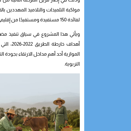
مواكبة التلميذات والتلاميذ المهددين ب
لفائدة 150 مستفيدة ومستفيدًا من إقليمي وادي الذهب وأوسرد.
ويأتي هذا المشروع في سياق تنفيذ مضام
أهداف خا
الموازية أحد أهم مداخل الارتقاء بجودة 
التربوية.