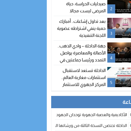
صيدليات الحراسة: حياة
2
المرضى ليست مجالا
للاستهتار
بعد تداول إشاعات.. أمبارك
حمية ينفي اشتراطه عضوية
3
اللجنة التنفيذية
جهة الداخلة – وادي الذهب..
الأصالة والمعاصرة يواصل
4
التمدد ورئيسا جماعتين في
طريقهما للالتحاق بالحزب
الداخلة تستعد لاستقبال
استثمارات مغاربة العالم..
5
المركز الجهوي للاستثمار
يطلق النسخة الثانية من
أسبوع الاستثمار
الأكاديمية والعصبة الجهوية توحدان الجهود لتطوير الممارسة الكروية بجهة الد
الداخلة تحتضن النسخة الثالثة من ورشاتها الدولية: تكوين متخصص في التراث الأر