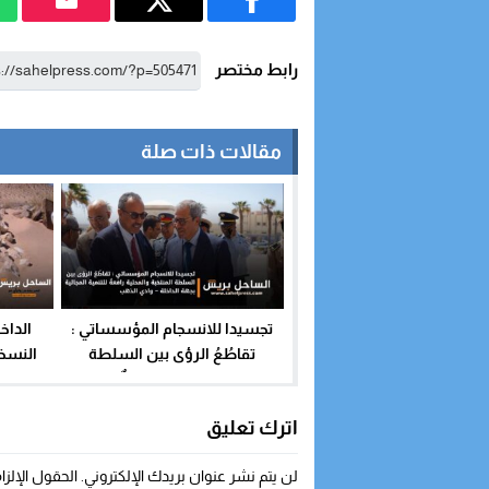
رابط مختصر
مقالات ذات صلة
تجسيدا للانسجام المؤسساتي :
الداخ
تقاطُعُ الرؤى بين السلطة
النسخ
المنتخبة والمحلية رافعةٌ للتنمية
الروحي 
المجالية بجهة الداخلة – وادي
اترك تعليق
الذهب
لن يتم نشر عنوان بريدك الإلكتروني.
الحقول الإلزا