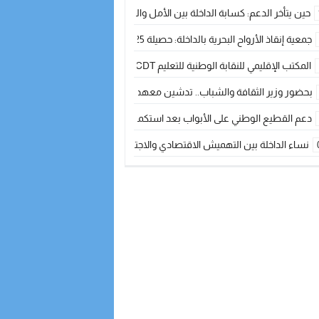
حين يتأخر الدعم: كسابة الداخلة بين الأمل والقلق ؟
جمعية إنقاذ الأرواح البحرية بالداخلة: حصيلة 2025 بين مهام الإنقاذ ومشروع “دار البحار”
المكتب الإقليمي للنقابة الوطنية للتعليم CDT يجتمع مع المدير الإقليمي لمناقشة ملفات جوهرية لنساء ورجال التعليم
بحضور وزير الثقافة والشباب.. تدشين معهد الموسيقى والفنون الكوريغرافية بالداخلة بغلا
دعم القطيع الوطني على الأبواب بعد استكمال الترقيم… الفلاحة المغربية نحو 
نساء الداخلة بين التهميش الاقتصادي والاجتماعي… في المؤسسات الإنتاجية البح
طائرات “لارام” تغيّر مسارها نحو الداخلة بسبب الغبار الكثيف
“مجلس جهة الداخلة وادي الذهب يسلم سيارة إسعاف لدعم مهنيي الصيد التقل
الخطاط ينجا يعطي شارة الانطلاقة… وآسفي تحصد جائزة دوري الكرة الحديدية با
أخنوش يحدد أربع أولويات لمشروع قانون المالية 2026 لمرحلة جديدة من النمو والعدالة الاجتماعية
اجتماع أمني رفيع المستوى: استراتيجية استباقية لتعزيز أمن المملكة
في ذكرى عيد العرش.. الخطاط ينجا يُشيد بالإشعاع التنموي للأقاليم الجنوبية بف