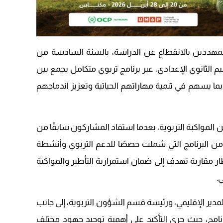
09:19
المهددين بالانقطاع عن الدراسة، بالسنة السادسة من
يم الثانوي الإعدادي، عبر برنامج تربوي متكامل يجمع بين
 بما يسهم في تنمية مهاراتهم الحياتية وتعزيز اندماجهم
ن المواكبة التربوية، بعدما استفاد المشاركون سابقًا من
ى من البرنامج التي شملت حصصًا للدعم التربوي وأنشطة
إطار مقاربة تهدف إلى ضمان استمرارية التأطير والمواكبة
.
ير الإقليمي، ورئيسة قسم الشؤون التربوية، إلى جانب
نامج، حيث جرى التأكيد على أهمية توحيد جهود مختلف