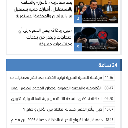
بعد مغادرته «الأحرار» والتحاقه
بالاستقلال.. أمبارك حمية يستقيل
من البرلمان والمحكمة الدستورية
4
تعلن شغور مقعده
«جيل زد 212» ينفي الدعوة إلى أي
احتجاجات ويحذر من بلاغات
ومنشورات مفبركة
5
24 ساعة
مرشحة للهجرة السرية تواجه القضاء بعد نشر معطيات مضللة
14:36
الأكاديمية والعصبة الجهوية توحدان الجهود لتطوير الممارسة الك
00:47
الداخلة تحتضن النسخة الثالثة من ورشاتها الدولية: تكوين متخصص 
09:20
حين يتأخر الدعم: كسابة الداخلة بين الأمل والقلق ؟
16:07
جمعية إنقاذ الأرواح البحرية بالداخلة: حصيلة 2025 بين مهام الإنقاذ ومشروع “دار البحار”
18:13